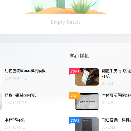
Empty Result
热门样机
礼物包装箱psd样机模板
翻盖牛皮纸飞机盒
TOP1
样机
25年10月14日
5月2日
药品小瓶装ps样机
字体展示薄膜ps
TOP2
20年10月27日
5月4日
水杯PS样机
银色包装ps样机
TOP3
24年10月7日
7月26日