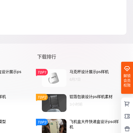
下载排行
设计展示ps
马克杯设计展示ps样机
TOP1
解锁
6月7日
会员
权限
样机
铝箔包装设计ps样机素材
TOP2
3小时前
模型
飞机盒大件快递盒设计psd样
TOP3
机