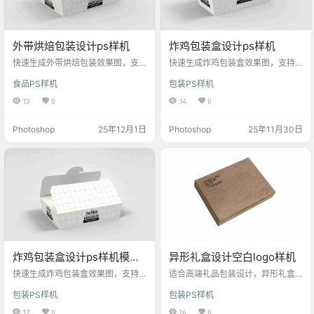
外带烘焙包装设计ps样机
炸鸡包装盒设计ps样机
快速生成外带烘焙包装效果图，支
快速生成炸鸡包装盒效果图，支持
持自定义图案与文字，适用于蛋
自定义图案与文字，适用于餐饮品
食品PS样机
包装PS样机
糕、甜品等设计。
牌宣传与营销设计。
13
0
14
0
Photoshop
25年12月1日
Photoshop
25年11月30日
炸鸡包装盒设计ps样机模型
异形礼盒设计空白logo样机
素材
快速生成炸鸡包装盒效果图，支持
适合高端礼品包装设计，异形礼盒
自定义图案与文字，适用于餐饮品
空白logo设计，轻松替换贴图，展
包装PS样机
包装PS样机
牌宣传与营销设计。
示创意包装效果。
17
0
26
0