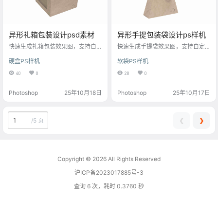
异形礼箱包装设计psd素材
异形手提包装袋设计ps样机
快速生成礼箱包装效果图，支持自
快速生成手提袋效果图，支持自定
定义图案与文字，适用于节日、奢
义图案与文字，适用于礼品、奢侈
硬盒PS样机
软袋PS样机
侈品等设计。
品等设计。
40
0
28
0
Photoshop
25年10月18日
Photoshop
25年10月17日
❮
❯
/
5 页
Copyright © 2026
All Rights Reserved
沪ICP备2023017885号-3
查询 6 次，耗时 0.3760 秒