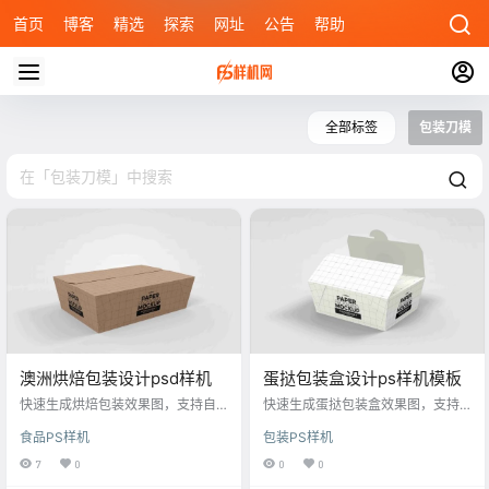
首页
博客
精选
探索
网址
公告
帮助
全部标签
包装刀模
澳洲烘焙包装设计psd样机
蛋挞包装盒设计ps样机模板
快速生成烘焙包装效果图，支持自
快速生成蛋挞包装盒效果图，支持
定义图案与文字，适用于蛋糕、甜
自定义图案与文字，适用于甜品、
食品PS样机
包装PS样机
品等设计。
零食等设计。
7
0
0
0