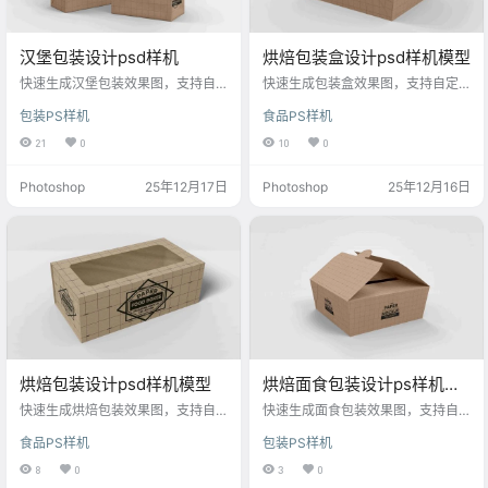
汉堡包装设计psd样机
烘焙包装盒设计psd样机模型
快速生成汉堡包装效果图，支持自
快速生成包装盒效果图，支持自定
定义图案与文字，适用于餐饮品牌
义图案与文字，适用于蛋糕、甜品
包装PS样机
食品PS样机
宣传与营销设计。
等设计。
21
0
10
0
Photoshop
25年12月17日
Photoshop
25年12月16日
烘焙包装设计psd样机模型
烘焙面食包装设计ps样机模
型
快速生成烘焙包装效果图，支持自
快速生成面食包装效果图，支持自
定义文字与图案，适用于蛋糕、甜
定义图案与文字，适用于早餐、零
食品PS样机
包装PS样机
品等设计。
食等设计。
8
0
3
0