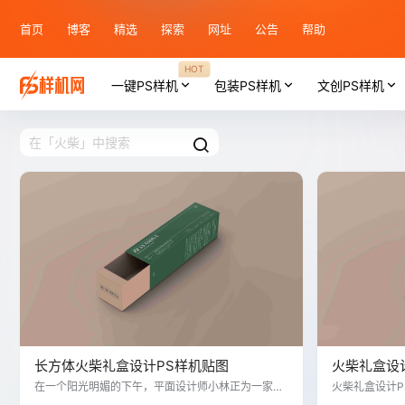
首页
博客
精选
探索
网址
公告
帮助
HOT
一键PS样机
包装PS样机
文创PS样机
长方体火柴礼盒设计PS样机贴图
火柴礼盒设
在一个阳光明媚的下午，平面设计师小林正为一家创
火柴礼盒设计
意工作室设计长方体火柴礼盒。为了确保设计效果既
模拟火柴礼盒