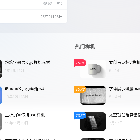
69
0
图层内容，将自己的设计稿（包括图
彩等）应用到火柴盒模型上，以直观预
这种样机适用于节日礼物、酒店配套用
25年2月26日
助设计师评估包装设计的整体视觉效果
保设计方案既美观又符合客户需求和品
热门样机
粉笔字效果logo样机素材
文创马克杯vi样
TOP1
18年9月12日
6月14日
iPhoneX手机样机psd
字体展示薄膜ps
TOP2
19年12月18日
5月4日
三折页宣传册psd样机
太空银铝箔包装设
TOP3
22年11月19日
7月27日