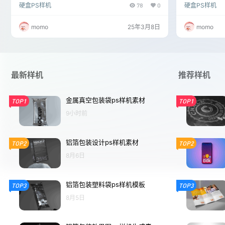
硬盒PS样机
78
0
硬盒PS样机
新颖又实用，小林访问了psyangji.com，找到了一款
替换样机中的
完美的长方体火柴礼盒PS样机贴图。通过简单的几步
案、文字、色
操作，小林将自己的设计稿置入样机中的智能对象图
览实际效果。
momo
25年3月8日
momo
层，瞬间看到了礼盒栩栩如生的样子。经过几次微
品等场景，帮
调，他成功创建了一套既独特又符合品牌形象的设计
和实用性，确
方案，为客户提供了一个直观而专业的视觉展示。
牌形象。
最新样机
推荐样机
金属真空包装袋ps样机素材
TOP1
TOP1
9小时前
铝箔包装设计ps样机素材
TOP2
TOP2
8月6日
铝箔包装塑料袋ps样机模板
TOP3
TOP3
8月5日