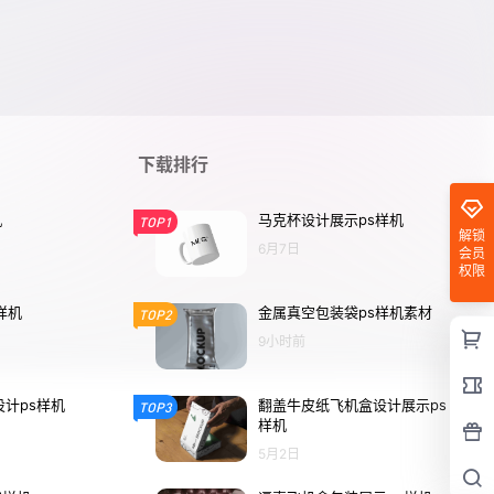
下载排行
机
马克杯设计展示ps样机
TOP1
解锁
6月7日
会员
权限
样机
金属真空包装袋ps样机素材
TOP2
9小时前
计ps样机
翻盖牛皮纸飞机盒设计展示ps
TOP3
样机
5月2日