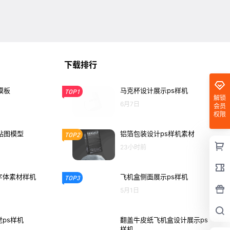
下载排行
模板
马克杯设计展示ps样机
TOP1
解锁
6月7日
会员
权限
贴图模型
铝箔包装设计ps样机素材
TOP2
23小时前
字体素材样机
飞机盒侧面展示ps样机
TOP3
5月1日
ps样机
翻盖牛皮纸飞机盒设计展示ps
样机