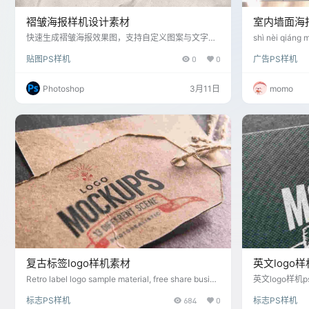
褶皱海报样机设计素材
室内墙面海
快速生成褶皱海报效果图，支持自定义图案与文字，
shì nèi qiáng 
适用于创意宣传与设计。
贴图PS样机
0
0
广告PS样机
Photoshop
3月11日
momo
复古标签logo样机素材
英文logo
Retro label logo sample material, free share busine
英文logo样
ss card prototype, LOGO prototype, poster prototy
GO样机，海报
标志PS样机
684
0
标志PS样机
pe and other free PSD prototype material model.