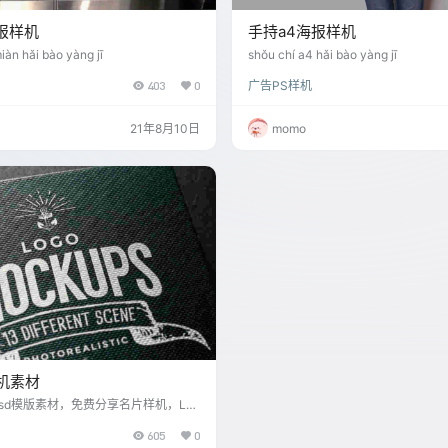
报样机
手持a4海报样机
miàn hǎi bào yàng jī
shǒu chí a4 hǎi bào yàng jī
403
0
广告PS样机
21年8月10日
momo
样机素材
机psd模版素材，免费分享名片样机，LO
样机等免费PSD样机素材模型。
605
0