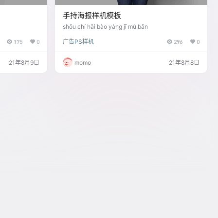
手持海报样机模板
shǒu chí hǎi bào yàng jī mú bǎn
175
0
广告PS样机
296
0
21年8月9日
momo
21年8月8日