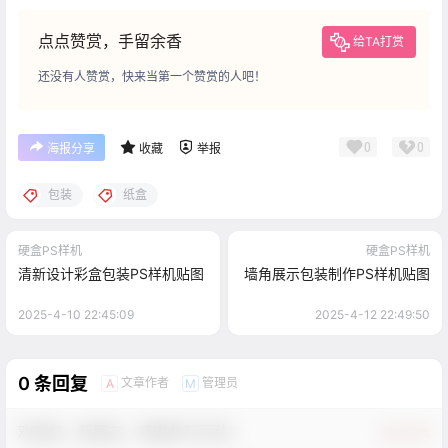
点点赞赏，手留余香
给TA打赏
还没有人赞赏，快来当第一个赞赏的人吧！
0
0
海报分享
收藏
举报
包装
纸盒
硬盒PS样机
硬盒PS样机
清新设计彩盒包装PS样机贴图
墙角展示包装制作PS样机贴图
2025-4-10 22:45:09
2025-4-12 22:49:50
0 条回复
文章作者
管理员
A
M
欢迎您，新朋友，感谢参与互动！
确认修改