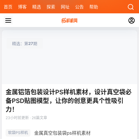
首页
博客
精选
探索
网址
公告
帮助
精选：第
27
期
金属铝箔包装设计PS样机素材，设计真空袋必
备PSD贴图模型，让你的创意更具个性吸引
力！
23小时前
更新 · 26篇文章
金属真空包装袋ps样机素材
软袋PS样机