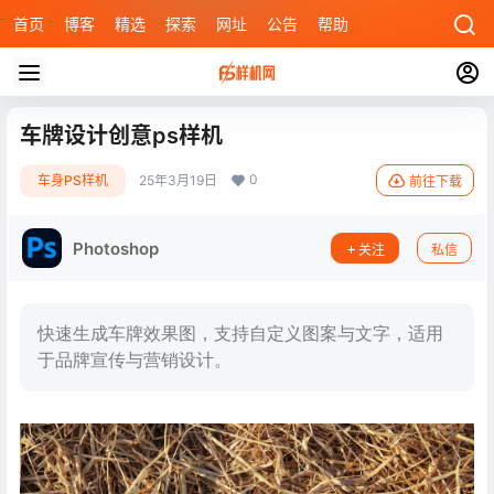
首页
博客
精选
探索
网址
公告
帮助
车牌设计创意ps样机
0
车身PS样机
25年3月19日
前往下载
Photoshop
关注
私信
快速生成车牌效果图，支持自定义图案与文字，适用
于品牌宣传与营销设计。