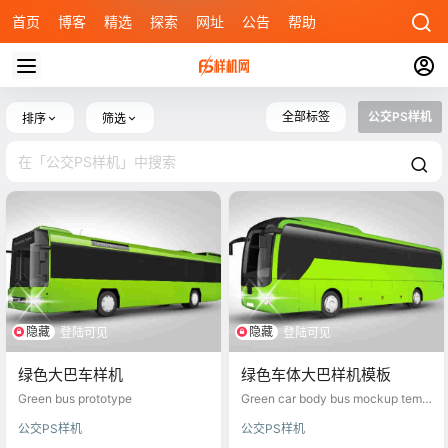
首页
博客
精选
探索
网址
公告
帮助
全部标签
公交PS样机
排序
筛选
隐藏
隐藏
登陆可见
登陆可见
绿色大巴车样机
绿色车体大巴样机模板
Green bus prototype
Green car body bus mockup templ
ate
公交PS样机
公交PS样机