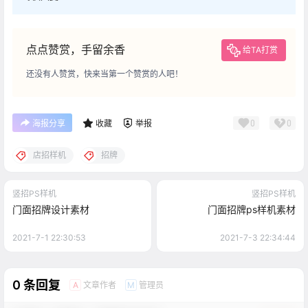
点点赞赏，手留余香
给TA打赏
还没有人赞赏，快来当第一个赞赏的人吧！
0
0
海报分享
收藏
举报
店招样机
招牌
竖招PS样机
竖招PS样机
门面招牌设计素材
门面招牌ps样机素材
2021-7-1 22:30:53
2021-7-3 22:34:44
0 条回复
文章作者
管理员
A
M