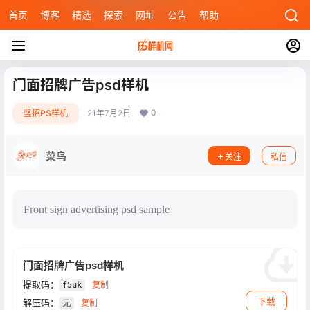
首页
博客
精选
探索
网址
公告
帮助
门面招牌广告psd样机
0
竖招PS样机
21年7月2日
菜鸟
关注
私信
Front sign advertising psd sample
门面招牌广告psd样机
提取码：
复制
f5uk
下载
解压码：
复制
无