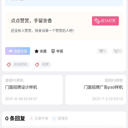
点点赞赏，手留余香
给TA打赏
还没有人赞赏，快来当第一个赞赏的人吧！
0
0
海报分享
收藏
举报
店招样机
招牌
竖招PS样机
竖招PS样机
门面招牌设计样机
门面招牌广告psd样机
2021-6-28 22:24:27
2021-7-2 22:33:13
0 条回复
文章作者
管理员
A
M