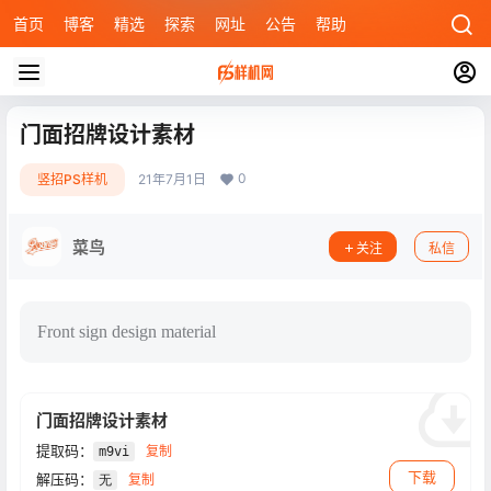
首页
博客
精选
探索
网址
公告
帮助
门面招牌设计素材
0
竖招PS样机
21年7月1日
菜鸟
关注
私信
Front sign design material
门面招牌设计素材
提取码：
复制
m9vi
下载
解压码：
复制
无