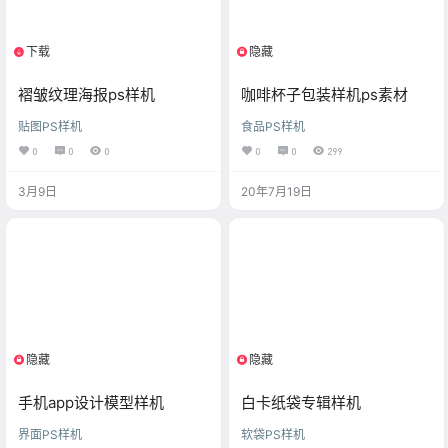
下载
隐藏
1个资源
限制等级
褶皱纹理海报ps样机
咖啡杯子包装样机ps素材
贴图PS样机
食品PS样机
0
0
0
0
0
299
3月9日
20年7月19日
隐藏
隐藏
登陆可见
支付积分
手机app设计模型样机
白卡纸袋专辑样机
界面PS样机
软袋PS样机