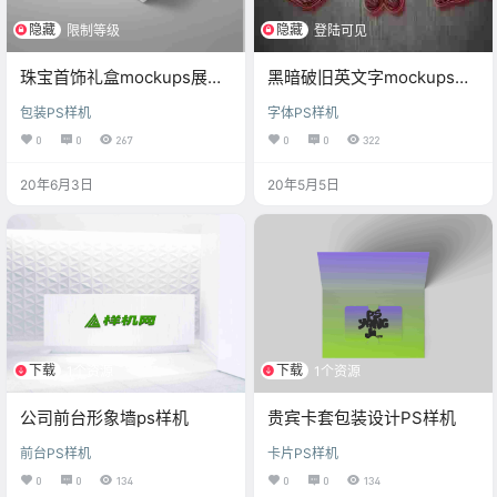
隐藏
隐藏
限制等级
登陆可见
珠宝首饰礼盒mockups展示
黑暗破旧英文字mockups素
素材
材ps样机
包装PS样机
字体PS样机
0
0
267
0
0
322
20年6月3日
20年5月5日
下载
下载
1个资源
1个资源
公司前台形象墙ps样机
贵宾卡套包装设计PS样机
前台PS样机
卡片PS样机
0
0
134
0
0
134