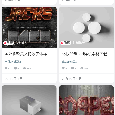
隐藏
隐藏
限制等级
限制等级
国外多款英文特效字体样机
化妆品罐psd样机素材下载
素材下载
字体PS样机
容器PS样机
0
0
385
0
1
196
20年2月11日
20年10月21日