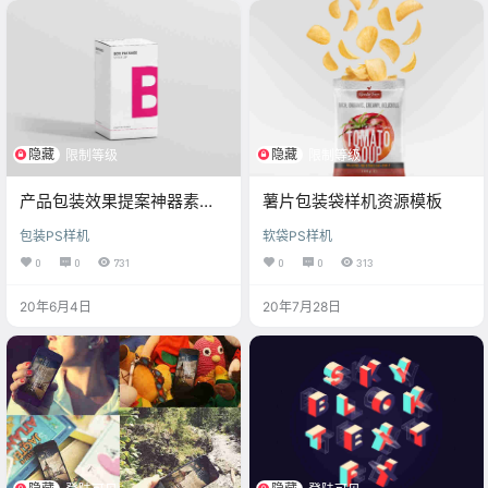
隐藏
隐藏
限制等级
限制等级
产品包装效果提案神器素材
薯片包装袋样机资源模板
下载
包装PS样机
软袋PS样机
0
0
731
0
0
313
20年6月4日
20年7月28日