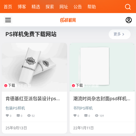
首页
博客
精选
探索
网址
公告
帮助
PS样机免费下载网站
更多
下载
下载
1个资源
1个资源
肯德基红豆派包装设计ps样
潮流时尚杂志封面psd样机素
机
材
包装PS样机
书刊PS样机
0
0
52
0
0
109
25年9月13日
22年1月11日