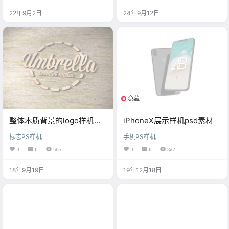
22年9月2日
24年9月12日
隐藏
登陆可见
整体木质背景的logo样机素
iPhoneX展示样机psd素材
材
标志PS样机
手机PS样机
0
0
555
0
0
362
18年9月19日
19年12月18日