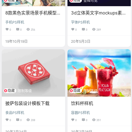
隐藏
隐藏
登陆可见
登陆可见
8款黑色实景场景手机模型，
3d立体英文字mockups素材
样机素材PSD源文件
ps样机
手机PS样机
字体PS样机
0
0
256
0
0
289
19年10月19日
20年5月3日
隐藏
隐藏
限制等级
限制等级
披萨包装设计模板下载
饮料杯样机
食品PS样机
容器PS样机
0
0
208
0
0
351
20年7月24日
20年7月28日