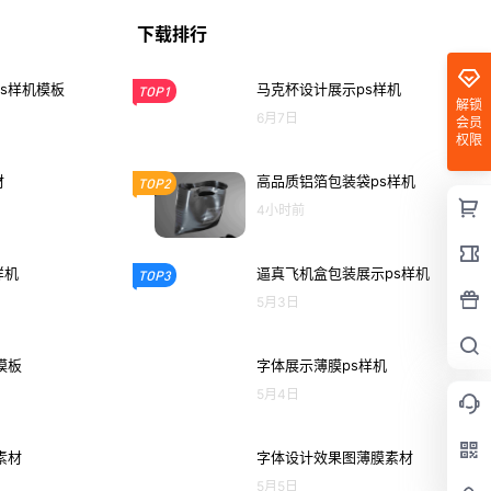
下载排行
s样机模板
马克杯设计展示ps样机
TOP1
解锁
6月7日
会员
权限
材
高品质铝箔包装袋ps样机
TOP2
4小时前
样机
逼真飞机盒包装展示ps样机
TOP3
5月3日
模板
字体展示薄膜ps样机
5月4日
素材
字体设计效果图薄膜素材
5月5日