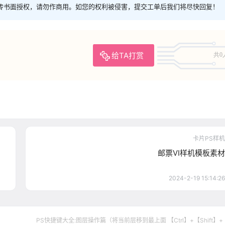
传书面授权，请勿作商用。如您的权利被侵害，提交工单后我们将尽快回复！
给TA打赏
共0
卡片PS样机
邮票VI样机模板素材
2024-2-19 15:14:26
PS快捷键大全:图层操作篇（将当前层移到最上面 【Ctrl】+【Shift】+