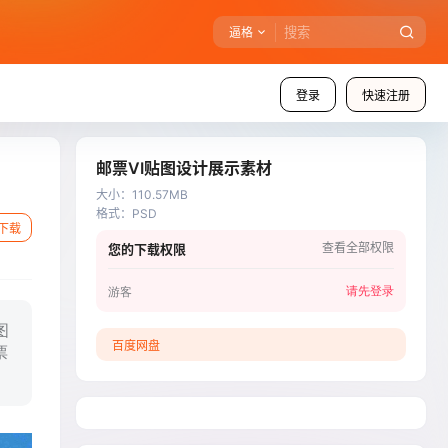
逼格
登录
快速注册
邮票VI贴图设计展示素材
大小
：
110.57MB
格式
：
PSD
下载
查看全部权限
您的下载权限
请先登录
游客
图
百度网盘
票