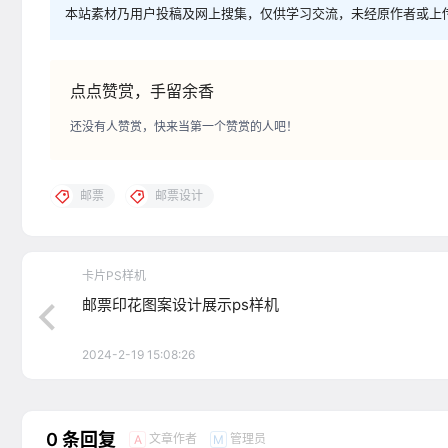
本站素材乃用户投稿及网上搜集，仅供学习交流，未经原作者或上
点点赞赏，手留余香
还没有人赞赏，快来当第一个赞赏的人吧！
邮票
邮票设计
卡片PS样机
邮票印花图案设计展示ps样机
2024-2-19 15:08:26
0 条回复
文章作者
管理员
A
M