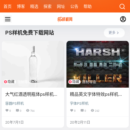
首页
博客
精选
探索
网址
公告
帮助
PS样机免费下载网站
更多
隐藏
隐藏
限制等级
限制等级
大气红酒透明瓶体ps样机素
精品英文字体特效ps样机素
材资源
材
容器PS样机
字体PS样机
0
0
766
0
0
242
20年7月1日
20年2月11日