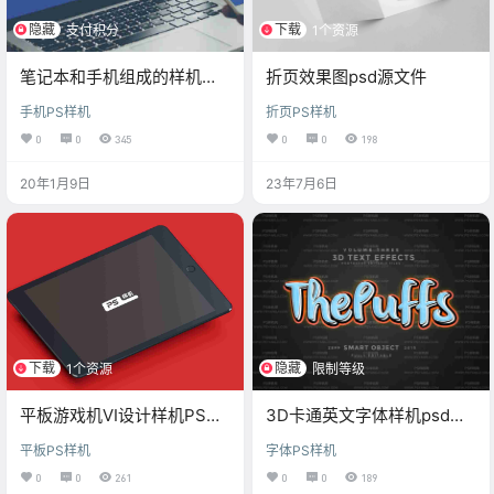
隐藏
下载
支付积分
1个资源
笔记本和手机组成的样机素
折页效果图psd源文件
材
手机PS样机
折页PS样机
0
0
345
0
0
198
20年1月9日
23年7月6日
下载
隐藏
1个资源
限制等级
平板游戏机VI设计样机PSD
3D卡通英文字体样机psd素
模板
材
平板PS样机
字体PS样机
0
0
261
0
0
189