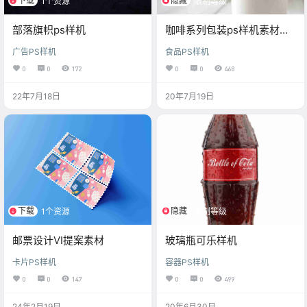
下载
隐藏
1个资源
限制等级
部落旗帜ps样机
咖啡系列包装ps样机素材百
度云
广告PS样机
食品PS样机
0
0
172
0
0
468
22年7月18日
20年7月19日
下载
隐藏
1个资源
限制等级
邮票设计VI提案素材
玻璃瓶可乐样机
卡片PS样机
容器PS样机
0
0
147
0
0
499
24年2月19日
20年6月30日