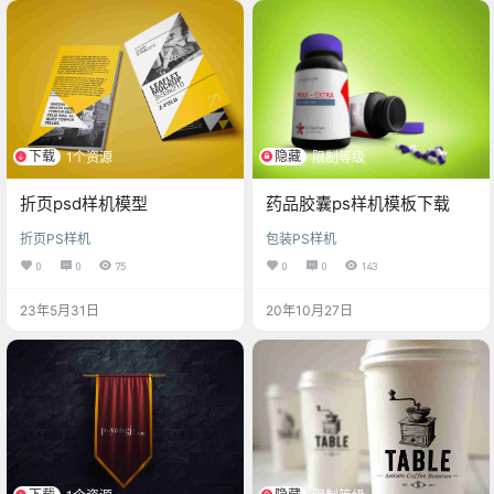
下载
隐藏
1个资源
限制等级
折页psd样机模型
药品胶囊ps样机模板下载
折页PS样机
包装PS样机
0
0
75
0
0
143
23年5月31日
20年10月27日