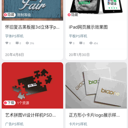
隐藏
隐藏
限制等级
登陆可见
怀旧复古黑板报3d立体字ps
iPad网页展示效果图
样机素材下载
字体PS样机
平板PS样机
0
0
396
0
0
454
20年4月8日
20年1月30日
下载
1个资源
艺术拼图VI设计样机PSD模
正方形小卡片logo展示样机
板
素材
广告PS样机
卡片PS样机