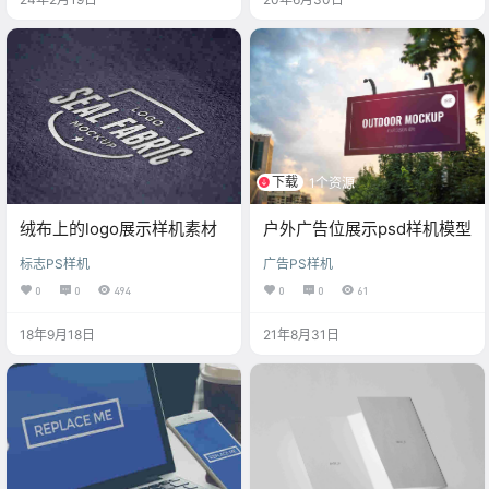
下载
1个资源
绒布上的logo展示样机素材
户外广告位展示psd样机模型
标志PS样机
广告PS样机
0
0
494
0
0
61
18年9月18日
21年8月31日