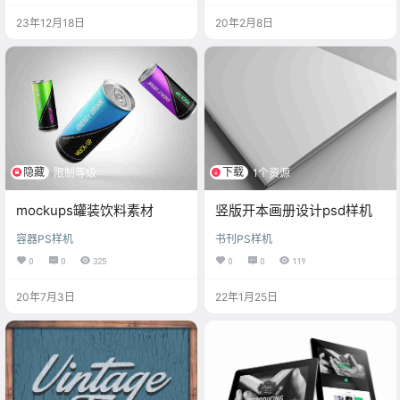
23年12月18日
20年2月8日
隐藏
下载
限制等级
1个资源
mockups罐装饮料素材
竖版开本画册设计psd样机
容器PS样机
书刊PS样机
0
0
325
0
0
119
20年7月3日
22年1月25日