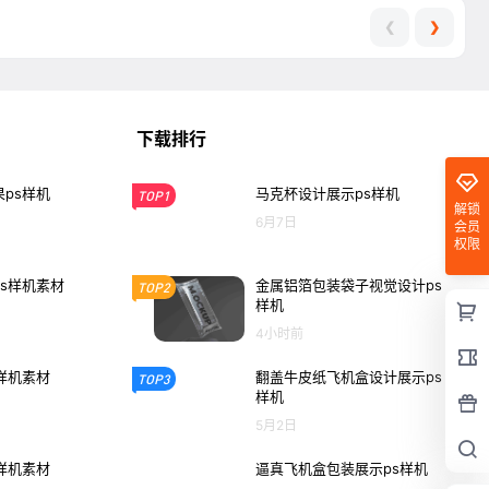
❮
❯
下载排行
ps样机
马克杯设计展示ps样机
TOP1
解锁
6月7日
会员
权限
s样机素材
金属铝箔包装袋子视觉设计ps
TOP2
样机
4小时前
样机素材
翻盖牛皮纸飞机盒设计展示ps
TOP3
样机
5月2日
样机素材
逼真飞机盒包装展示ps样机