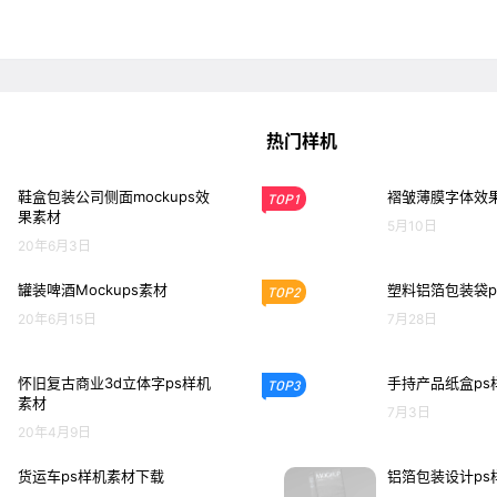
热门样机
鞋盒包装公司侧面mockups效
褶皱薄膜字体效果
TOP1
果素材
5月10日
20年6月3日
罐装啤酒Mockups素材
塑料铝箔包装袋p
TOP2
20年6月15日
7月28日
怀旧复古商业3d立体字ps样机
手持产品纸盒ps
TOP3
素材
7月3日
20年4月9日
货运车ps样机素材下载
铝箔包装设计ps