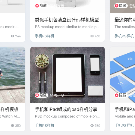
隐藏
隐藏
限制等级
登
类似手机包装盒设计ps样机模型
最迷你的
box mockup
PS mockup model similar to mobile ph
The smalles
one box design
744
手机PS样机
460
手机PS样机
隐藏
隐藏
登陆可见
登
h样机模板
手机和iPad组成的psd样机分享
手机和iP
o Watch Mo
PSD mockup composed of mobile pho
Mobile and 
ne and iPad
kups
350
手机PS样机
560
手机PS样机