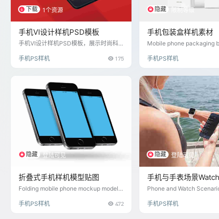
下载
隐藏
1个资源
限制等级
手机VI设计样机PSD模板
手机包装盒样机素材
手机VI设计样机PSD模板，展示时尚科
Mobile phone packaging 
技的智能手机产品。适用于品牌宣传、
material
手机PS样机
175
手机PS样机
产品展示等场合，多种展示角度和细节
展示，让您的手机产品更具吸引力。
隐藏
隐藏
登陆可见
登陆可见
折叠式手机样机模型贴图
手机与手表场景Watc
Folding mobile phone mockup model s
Phone and Watch Scenari
ticker
ckup Template
手机PS样机
472
手机PS样机