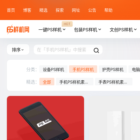
首页
博客
精选
探索
网址
公告
帮助
HOT
一键PS样机
包装PS样机
文创PS样机
排序
分类：
设备PS样机
手机PS样机
护壳PS样机
电脑
精选：
全部
手机PS样机素
手表PS样机素
材，手机型号和
材，数码类样机
多视角展示样
贴图，为科技产
机，更快满足设
品设计发展而助
计需求。
力！