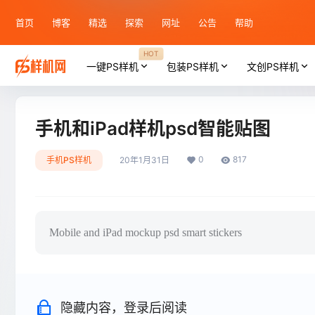
首页
博客
精选
探索
网址
公告
帮助
HOT
一键PS样机
包装PS样机
文创PS样机
手机和iPad样机psd智能贴图
0
817
手机PS样机
20年1月31日
Mobile and iPad mockup psd smart stickers
隐藏内容，登录后阅读