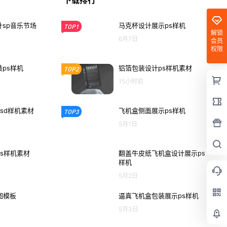
下载排行
sp音乐节场
马克杯设计展示ps样机
TOP1
解锁
6月7日
会员
权限
ps样机
铝箔包装设计ps样机素材
TOP2
15小时前
sd样机素材
飞机盒侧面展示ps样机
TOP3
5月1日
s样机素材
翻盖牛皮纸飞机盒设计展示ps
样机
5月2日
图模板
逼真飞机盒包装展示ps样机
5月3日