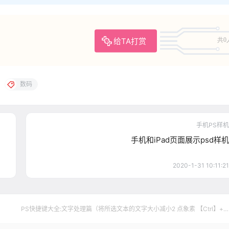
给TA打赏
共0
数码
手机PS样机
手机和iPad页面展示psd样机
2020-1-31 10:11:21
PS快捷键大全:文字处理篇（将所选文本的文字大小减小2 点象素 【Ctrl】+
【Shift】+【】）