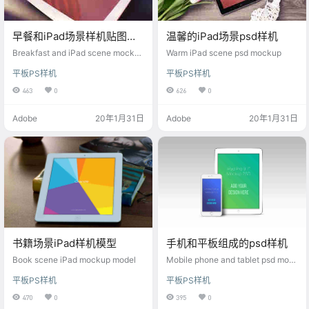
早餐和iPad场景样机贴图素
温馨的iPad场景psd样机
材
Breakfast and iPad scene mockup
Warm iPad scene psd mockup
material
平板PS样机
平板PS样机
463
0
626
0
Adobe
20年1月31日
Adobe
20年1月31日
书籍场景iPad样机模型
手机和平板组成的psd样机
Book scene iPad mockup model
Mobile phone and tablet psd moc
kup
平板PS样机
平板PS样机
470
0
395
0