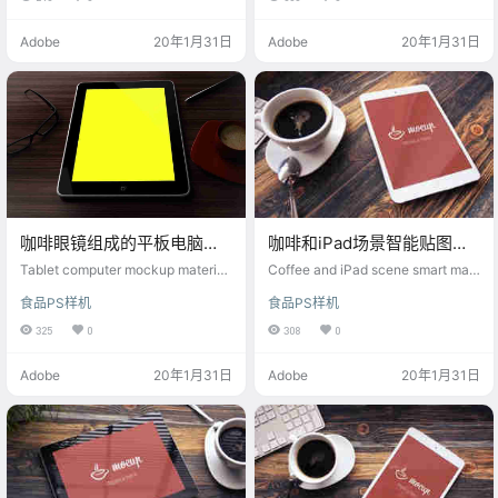
Adobe
20年1月31日
Adobe
20年1月31日
咖啡眼镜组成的平板电脑样
咖啡和iPad场景智能贴图样
机素材
机素材
Tablet computer mockup material
Coffee and iPad scene smart map
consisting of coffee glasses
mockup material
食品PS样机
食品PS样机
325
0
308
0
Adobe
20年1月31日
Adobe
20年1月31日