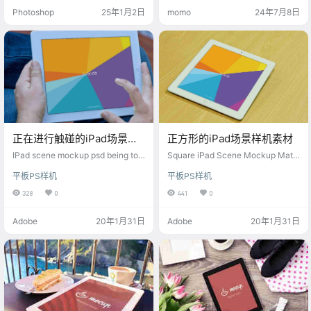
面或数码海报。调整图层，即刻观
Photoshop
25年1月2日
momo
24年7月8日
赏设计融入逼真工业场景中的震撼
视觉效果，极大提升作品展示的专
业度与吸引力。
正在进行触碰的iPad场景样
正方形的iPad场景样机素材
机psd
IPad scene mockup psd being tou
Square iPad Scene Mockup Mate
ched
rial
平板PS样机
平板PS样机
328
0
441
0
Adobe
20年1月31日
Adobe
20年1月31日