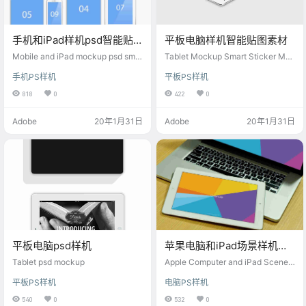
手机和iPad样机psd智能贴
平板电脑样机智能贴图素材
图
Mobile and iPad mockup psd smar
Tablet Mockup Smart Sticker Mat
t stickers
erial
手机PS样机
平板PS样机
818
0
422
0
Adobe
20年1月31日
Adobe
20年1月31日
平板电脑psd样机
苹果电脑和iPad场景样机素
材
Tablet psd mockup
Apple Computer and iPad Scene
Mockup Material
平板PS样机
电脑PS样机
540
0
532
0