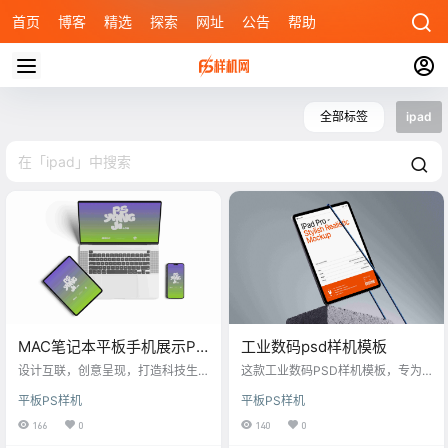
首页
博客
精选
探索
网址
公告
帮助
全部标签
ipad
MAC笔记本平板手机展示PS
工业数码psd样机模板
样机
设计互联，创意呈现，打造科技生
这款工业数码PSD样机模板，专为
态圈，提升产品系列视觉统一感
展现科技产品硬朗工业风设计而
平板PS样机
平板PS样机
生。设计师只需运用Photoshop，
打开模板，通过智能对象层轻松置
166
0
140
0
换个人设计作品，如手机、平板界