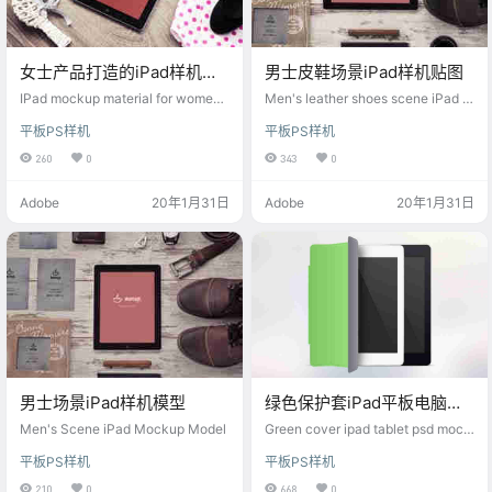
女士产品打造的iPad样机素
男士皮鞋场景iPad样机贴图
材
IPad mockup material for wome
Men's leather shoes scene iPad m
n's products
ockup sticker
平板PS样机
平板PS样机
260
0
343
0
Adobe
20年1月31日
Adobe
20年1月31日
男士场景iPad样机模型
绿色保护套iPad平板电脑
psd样机素材
Men's Scene iPad Mockup Model
Green cover ipad tablet psd mock
up material
平板PS样机
平板PS样机
210
0
668
0