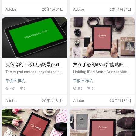
Adobe
20年1月31日
Adobe
20年1月31日
皮包旁的平板电脑场景psd素
捧在手心的iPad智能贴图样
材
机素材
Tablet psd material next to the ba
Holding iPad Smart Sticker Mock
g
up Material in Palm of Hand
平板PS样机
平板PS样机
407
0
355
0
Adobe
20年1月31日
Adobe
20年1月31日