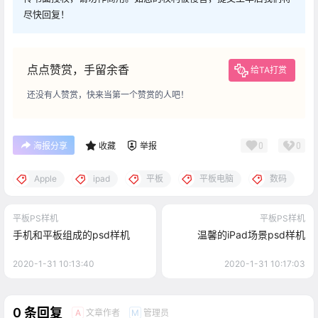
尽快回复！
点点赞赏，手留余香
给TA打赏
还没有人赞赏，快来当第一个赞赏的人吧！
0
0
海报分享
收藏
举报
Apple
ipad
平板
平板电脑
数码
平板PS样机
平板PS样机
手机和平板组成的psd样机
温馨的iPad场景psd样机
2020-1-31 10:13:40
2020-1-31 10:17:03
0 条回复
文章作者
管理员
A
M