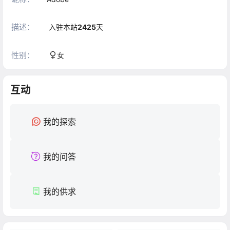
描述：
入驻本站
2425
天
性别：
女
互动
我的探索
我的问答
我的供求