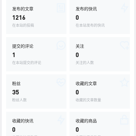
发布的文章
发布的快讯
1216
0
在本站的投稿
在本站发布的快讯
提交的评论
关注
1
0
在本站提交的评论
关注的人数
粉丝
收藏的文章
35
0
粉丝人数
收藏的文章数量
收藏的快讯
收藏的商品
0
0