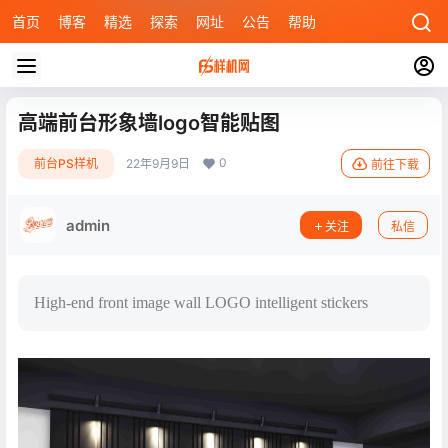
首页
博客
精选
探索
网址
公告
帮助
高端前台形象墙logo智能贴图
0
前台PS样机
22年9月9日
前往下载
admin
关注
私信
High-end front image wall LOGO intelligent stickers