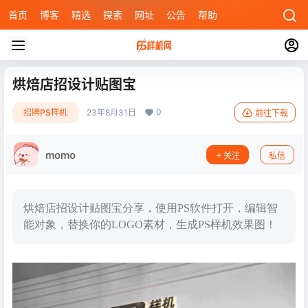
首页
博客
精选
探索
网址
公告
帮助
烘焙店招设计贴图宝
0
招牌PS样机
23年8月31日
前往下载
momo
关注
私信
烘焙店招设计贴图宝分享，使用PS软件打开，编辑智
能对象，替换你的LOGO素材，生成PS样机效果图！