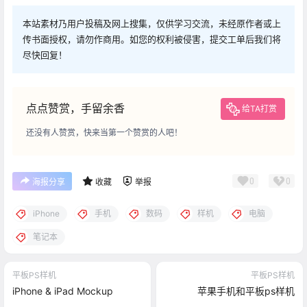
本站素材乃用户投稿及网上搜集，仅供学习交流，未经原作者或上
传书面授权，请勿作商用。如您的权利被侵害，提交工单后我们将
尽快回复！
点点赞赏，手留余香
给TA打赏
还没有人赞赏，快来当第一个赞赏的人吧！
0
0
海报分享
收藏
举报
iPhone
手机
数码
样机
电脑
笔记本
平板PS样机
平板PS样机
iPhone & iPad Mockup
苹果手机和平板ps样机