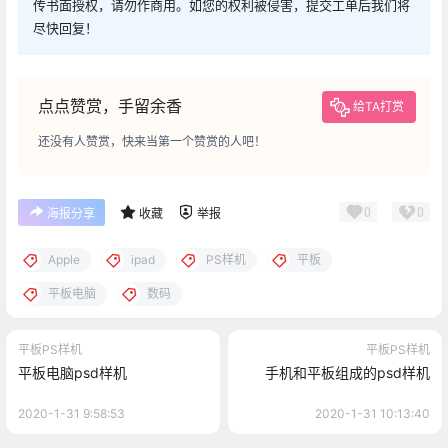
传书面授权，请勿作商用。如您的权利被侵害，提交工单后我们将
尽快回复！
点点赞赏，手留余香
给TA打赏
还没有人赞赏，快来当第一个赞赏的人吧！
0
0
海报分享
收藏
举报
Apple
ipad
PS样机
平板
平板电脑
数码
平板PS样机
平板PS样机
平板电脑psd样机
手机和平板组成的psd样机
2020-1-31 9:58:53
2020-1-31 10:13:40