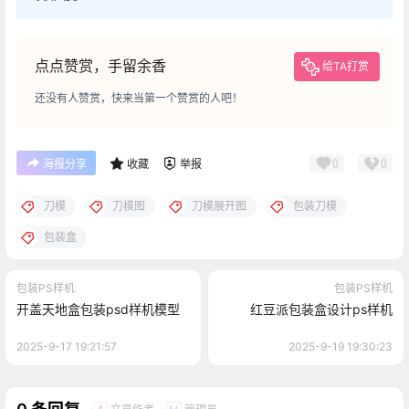
点点赞赏，手留余香
给TA打赏
还没有人赞赏，快来当第一个赞赏的人吧！
0
0
海报分享
收藏
举报
刀模
刀模图
刀模展开图
包装刀模
包装盒
包装PS样机
包装PS样机
开盖天地盒包装psd样机模型
红豆派包装盒设计ps样机
2025-9-17 19:21:57
2025-9-19 19:30:23