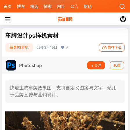
首页
博客
精选
探索
网址
公告
帮助
车牌设计ps样机素材
0
车身PS样机
25年3月19日
前往下载
Photoshop
关注
私信
快速生成车牌效果图，支持自定义图案与文字，适用
于品牌宣传与营销设计。