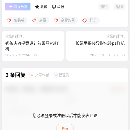
0
0
海报分享
收藏
举报
包装袋
奈雪
奈雪的茶
杯子
软袋PS样机
软袋PS样机
奶茶店VI提案设计效果图PS样
长绳手提袋异形包装ps样机
机
2025-2-9 22:40:06
2025-10-13 18:01:06
3 条回复
文章作者
管理员
A
M
欢迎您，新朋友，感谢参与互动！
确认修改
您必须登录或注册以后才能发表评论
登录