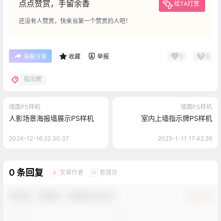
点点赞赏，手留余香
给TA打赏
还没有人赞赏，快来当第一个赞赏的人吧！
0
0
海报分享
收藏
举报
指示牌
墙面PS样机
墙面PS样机
人影场景海报墙展示PS样机
室内上墙指示牌PS样机
2024-12-16 22:30:37
2025-1-11 17:42:26
0 条回复
文章作者
管理员
A
M
欢迎您，新朋友，感谢参与互动！
确认修改