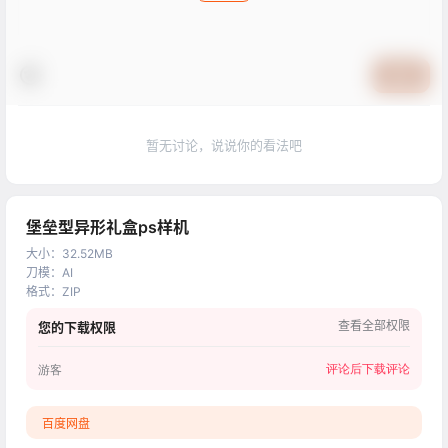
提交
暂无讨论，说说你的看法吧
堡垒型异形礼盒ps样机
大小
：
32.52MB
刀模
：
AI
格式
：
ZIP
查看全部权限
您的下载权限
评论后下载
评论
游客
百度网盘