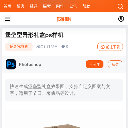
首页
博客
精选
探索
网址
公告
帮助
堡垒型异形礼盒ps样机
0
硬盒PS样机
25年11月28日
前往下载
Photoshop
关注
私信
快速生成堡垒型礼盒效果图，支持自定义图案与文
字，适用于节日、奢侈品等设计。