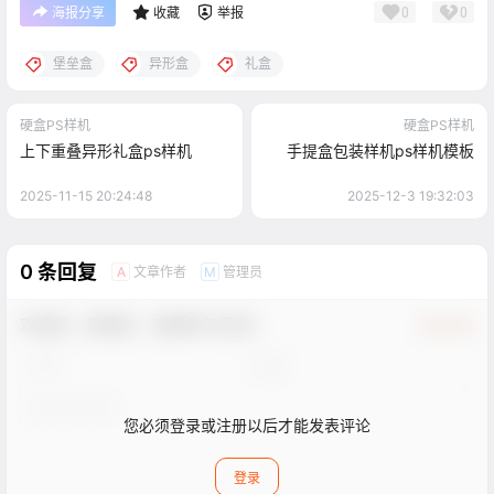
0
0
海报分享
收藏
举报
堡垒盒
异形盒
礼盒
硬盒PS样机
硬盒PS样机
上下重叠异形礼盒ps样机
手提盒包装样机ps样机模板
2025-11-15 20:24:48
2025-12-3 19:32:03
0 条回复
文章作者
管理员
A
M
欢迎您，新朋友，感谢参与互动！
确认修改
您必须登录或注册以后才能发表评论
登录