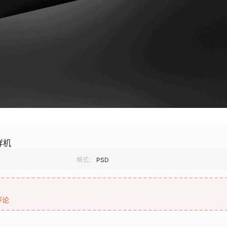
样机
格式：
PSD
评论