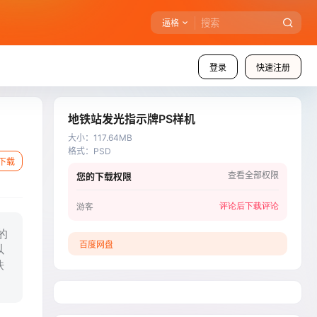
逼格
登录
快速注册
地铁站发光指示牌PS样机
大小
：
117.64MB
格式
：
PSD
下载
查看全部权限
您的下载权限
评论后下载
评论
游客
的
百度网盘
以
铁