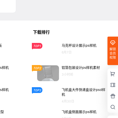
下载排行
板
马克杯设计展示ps样机
TOP1
解锁
6月7日
会员
权限
s样机
铝箔包装设计ps样机素材
TOP2
3小时前
s样机
飞机盒大件快递盒设计psd样
TOP3
机
4月30日
模型
飞机盒侧面展示ps样机