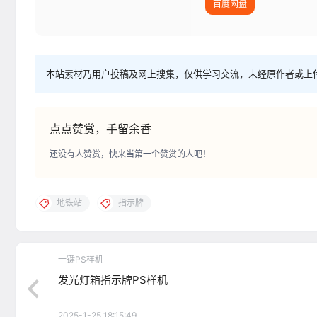
百度网盘
本站素材乃用户投稿及网上搜集，仅供学习交流，未经原作者或上
点点赞赏，手留余香
还没有人赞赏，快来当第一个赞赏的人吧！
地铁站
指示牌
一键PS样机
发光灯箱指示牌PS样机
2025-1-25 18:15:49