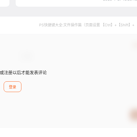
PS快捷键大全:文件操作篇（页面设置 【Ctrl】+【Shift】+
确
或注册以后才能发表评论
登录