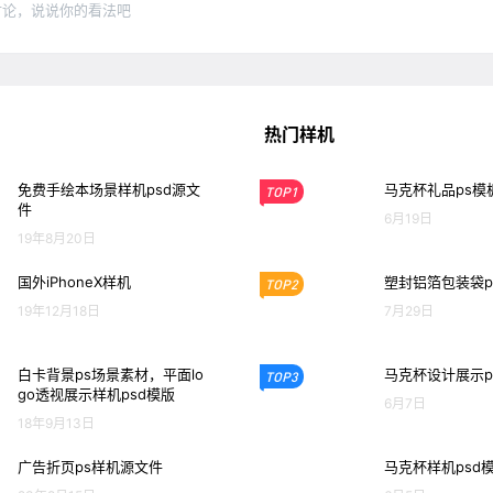
讨论，说说你的看法吧
热门样机
免费手绘本场景样机psd源文
马克杯礼品ps模
TOP1
件
6月19日
19年8月20日
国外iPhoneX样机
塑封铝箔包装袋p
TOP2
19年12月18日
7月29日
白卡背景ps场景素材，平面lo
马克杯设计展示p
TOP3
go透视展示样机psd模版
6月7日
18年9月13日
广告折页ps样机源文件
马克杯样机psd