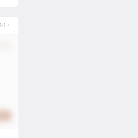
【P】）
认修改
提交