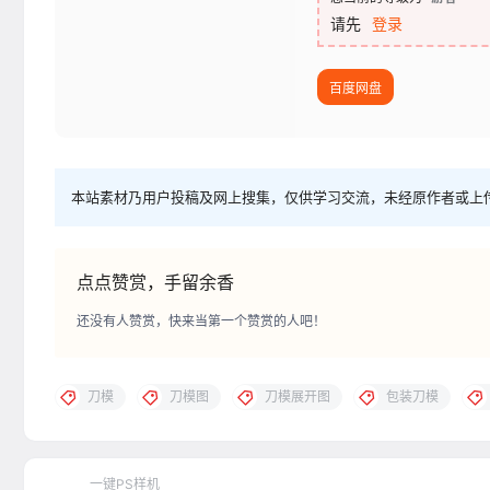
请先
登录
百度网盘
本站素材乃用户投稿及网上搜集，仅供学习交流，未经原作者或上
点点赞赏，手留余香
还没有人赞赏，快来当第一个赞赏的人吧！
刀模
刀模图
刀模展开图
包装刀模
一键PS样机