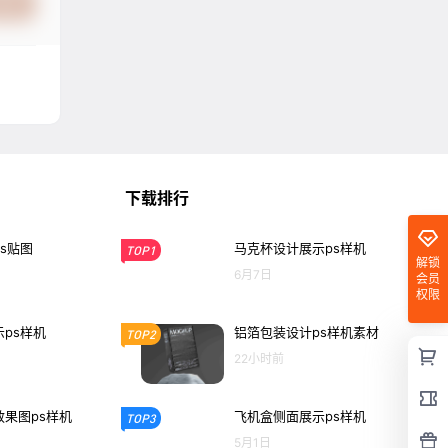
提交
下载排行
s贴图
马克杯设计展示ps样机
TOP1
解锁
6月7日
会员
权限
ps样机
铝箔包装设计ps样机素材
TOP2
22小时前
果图ps样机
飞机盒侧面展示ps样机
TOP3
5月1日