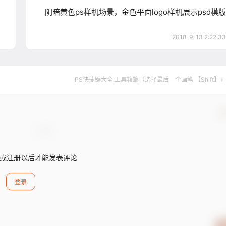
阴暗黄色ps样机场景，金色平面logo样机展示psd模版
2018-9-13 2:22:33
PS快捷键大全:工具箱篇（选择最后一个画笔 【Shift】+
确
或注册以后才能发表评论
登录