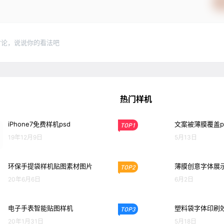
讨论，说说你的看法吧
热门样机
iPhone7免费样机psd
文案被薄膜覆盖p
TOP1
19年12月9日
5月13日
环保手提袋样机贴图素材图片
薄膜创意字体展示
TOP2
20年6月6日
6月2日
电子手表智能贴图样机
塑料袋字体印刷效
TOP3
20年1月31日
5月18日