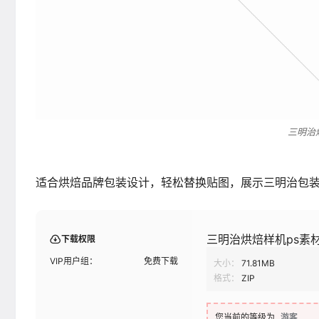
三明治
适合烘焙品牌包装设计，轻松替换贴图，展示三明治包
三明治烘焙样机ps素
下载权限
VIP用户组：
免费下载
大小：
71.81MB
格式：
ZIP
您当前的等级为
游客