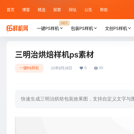
首页
博客
精选
探索
网址
公告
帮助
HOT
一键PS样机
包装PS样机
文创PS样机
三明治烘焙样机ps素材
0
55
一键PS样机
25年8月28日
快速生成三明治烘焙包装效果图，支持自定义文字与