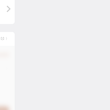
【]】）
认修改