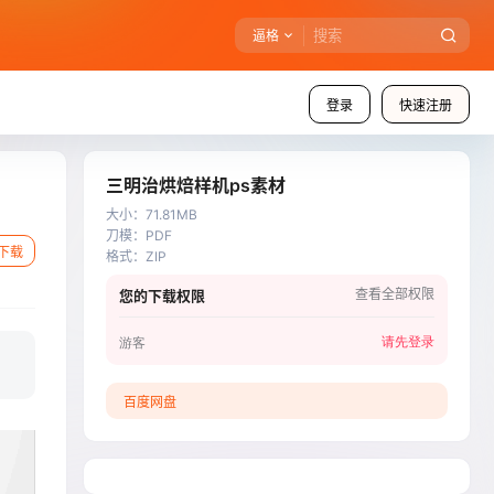
逼格
登录
快速注册
三明治烘焙样机ps素材
大小
：
71.81MB
刀模
：
PDF
下载
格式
：
ZIP
查看全部权限
您的下载权限
请先登录
游客
百度网盘