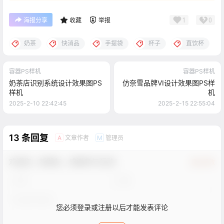
1
0
海报分享
收藏
举报
奶茶
快消品
手提袋
杯子
直饮杯
容器PS样机
容器PS样机
奶茶店识别系统设计效果图PS
仿奈雪品牌VI设计效果图PS样
样机
机
2025-2-10 22:42:45
2025-2-15 22:55:04
13 条回复
文章作者
管理员
A
M
欢迎您，新朋友，感谢参与互动！
确认修改
您必须登录或注册以后才能发表评论