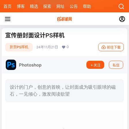
首页
博客
精选
探索
网址
公告
帮助
宣传册封面设计PS样机
0
折页PS样机
24年11月21日
前往下载
Photoshop
关注
私信
设计的门户，创意的首映，让封面成为吸引眼球的磁
石，一见倾心，激发阅读欲望