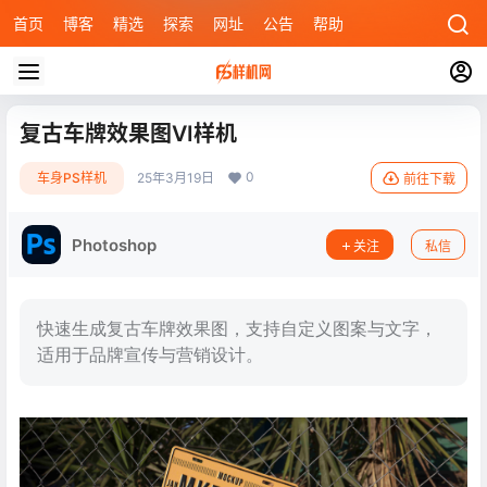
首页
博客
精选
探索
网址
公告
帮助
复古车牌效果图VI样机
0
车身PS样机
25年3月19日
前往下载
Photoshop
关注
私信
快速生成复古车牌效果图，支持自定义图案与文字，
适用于品牌宣传与营销设计。