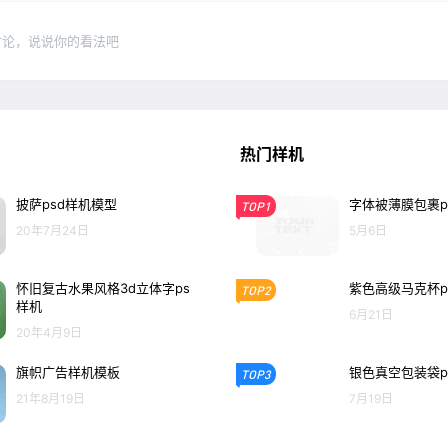
讨论，说说你的看法吧
热门样机
披萨psd样机模型
字体被薄膜包裹p
TOP1
20年7月24日
5月6日
怀旧复古水果风格3d立体字ps
紫色高级马克杯p
TOP2
样机
6月21日
20年4月9日
旗帜广告样机模板
银色真空包装袋p
TOP3
21年8月19日
7月19日