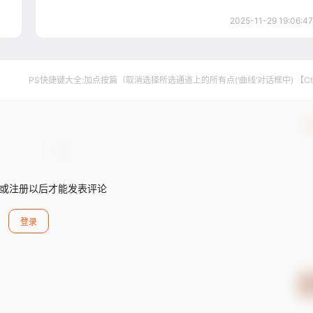
2025-11-29 19:06:47
PS快捷键大全:加点按篇（取消选择所选通道上的所有点(‘曲线’对话框中) 【Ctr
【D】）
确
或注册以后才能发表评论
登录