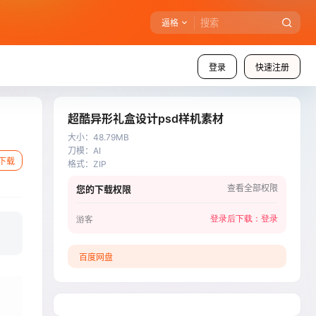
逼格
登录
快速注册
超酷异形礼盒设计psd样机素材
大小
：
48.79MB
刀模
：
AI
下载
格式
：
ZIP
查看全部权限
您的下载权限
登录后下载：
登录
游客
百度网盘