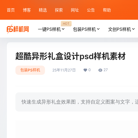
首页
博客
精选
探索
网址
公告
帮助
HOT
一键PS样机
包装PS样机
文创PS样机
超酷异形礼盒设计psd样机素材
0
27
包装PS样机
25年11月27日
快速生成异形礼盒效果图，支持自定义图案与文字，