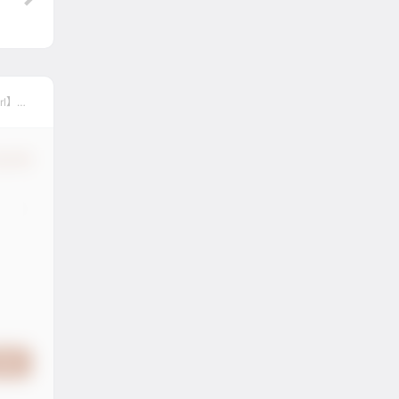
l】+
认修改
提交