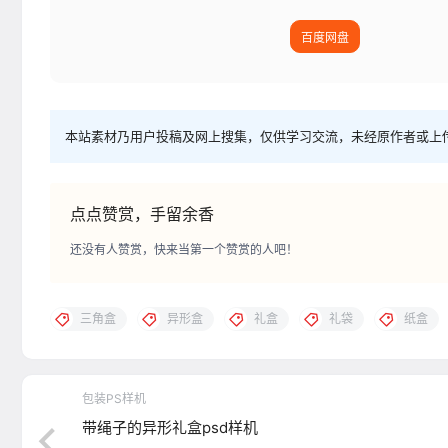
百度网盘
本站素材乃用户投稿及网上搜集，仅供学习交流，未经原作者或上
点点赞赏，手留余香
还没有人赞赏，快来当第一个赞赏的人吧！
三角盒
异形盒
礼盒
礼袋
纸盒
包装PS样机
带绳子的异形礼盒psd样机