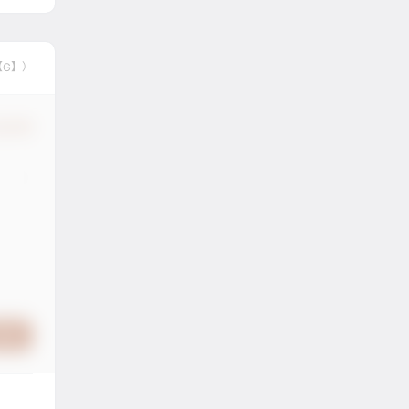
【G】）
认修改
提交