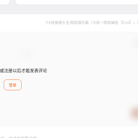
PS快捷键大全:图层操作篇（与前一图层编组 【Ctrl】+
确
或注册以后才能发表评论
登录