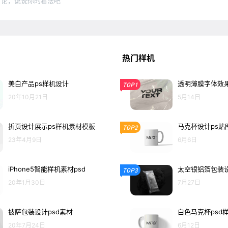
讨论，说说你的看法吧
热门样机
美白产品ps样机设计
透明薄膜字体效果
TOP1
20年10月21日
5月14日
折页设计展示ps样机素材模板
马克杯设计ps贴
TOP2
23年4月9日
6月6日
iPhone5智能样机素材psd
太空银铝箔包装设
TOP3
20年1月30日
7月27日
披萨包装设计psd素材
白色马克杯psd
20年7月24日
6月12日