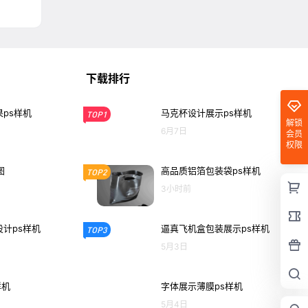
下载排行
ps样机
马克杯设计展示ps样机
TOP1
解锁
6月7日
会员
权限
图
高品质铝箔包装袋ps样机
TOP2
3小时前
计ps样机
逼真飞机盒包装展示ps样机
TOP3
5月3日
样机
字体展示薄膜ps样机
5月4日