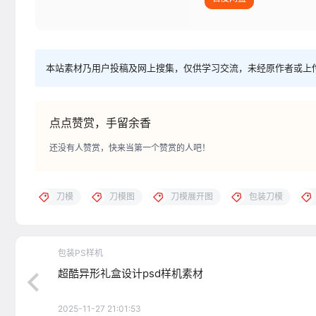
本站素材乃用户投稿及网上搜集，仅供学习交流，未经原作者或上
点点赞赏，手留余香
还没有人赞赏，快来当第一个赞赏的人吧！
刀模
刀模图
刀模展开图
包装刀模
包装PS样机
超酷异形礼盒设计psd样机素材
2025-11-27 21:01:53