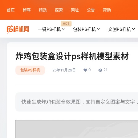
首页
博客
精选
探索
网址
公告
帮助
HOT
一键PS样机
包装PS样机
文创PS样机
炸鸡包装盒设计ps样机模型素材
0
21
包装PS样机
25年11月29日
快速生成炸鸡包装盒效果图，支持自定义图案与文字