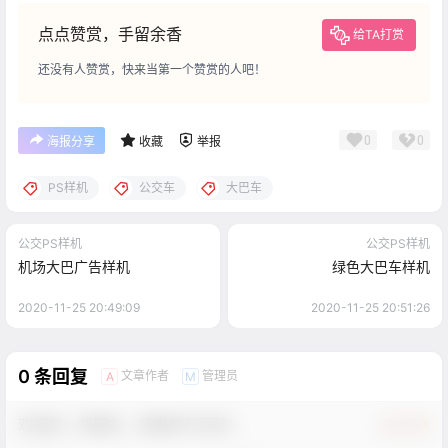
点点赞赏，手留余香
给TA打赏
还没有人赞赏，快来当第一个赞赏的人吧！
0
0
海报分享
收藏
举报
PS样机
公交车
大巴车
公交PS样机
公交PS样机
机场大巴广告样机
绿色大巴车样机
2020-11-25 20:49:09
2020-11-25 20:51:26
0 条回复
文章作者
管理员
A
M
欢迎您，新朋友，感谢参与互动！
确认修改