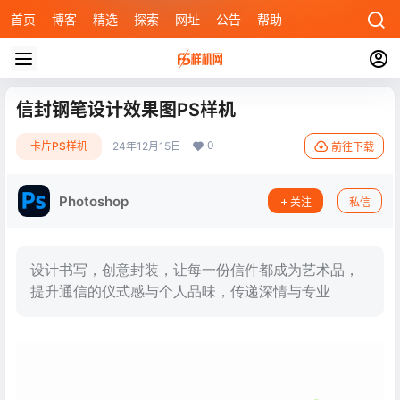
首页
博客
精选
探索
网址
公告
帮助
信封钢笔设计效果图PS样机
0
卡片PS样机
24年12月15日
前往下载
Photoshop
关注
私信
设计书写，创意封装，让每一份信件都成为艺术品，
提升通信的仪式感与个人品味，传递深情与专业