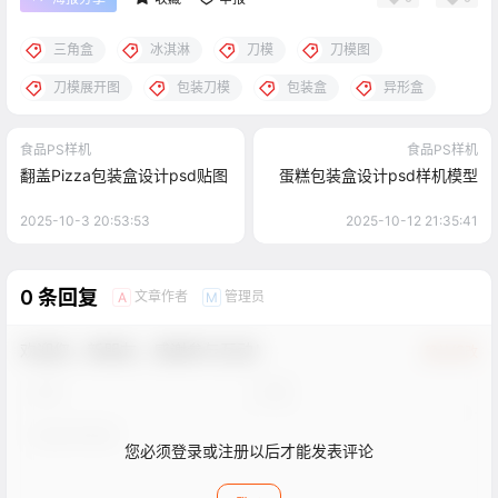
三角盒
冰淇淋
刀模
刀模图
刀模展开图
包装刀模
包装盒
异形盒
食品PS样机
食品PS样机
翻盖Pizza包装盒设计psd贴图
蛋糕包装盒设计psd样机模型
2025-10-3 20:53:53
2025-10-12 21:35:41
0 条回复
文章作者
管理员
A
M
欢迎您，新朋友，感谢参与互动！
确认修改
您必须登录或注册以后才能发表评论