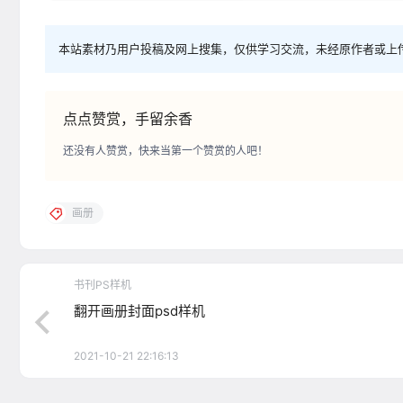
本站素材乃用户投稿及网上搜集，仅供学习交流，未经原作者或上
点点赞赏，手留余香
还没有人赞赏，快来当第一个赞赏的人吧！
画册
书刊PS样机
翻开画册封面psd样机
2021-10-21 22:16:13