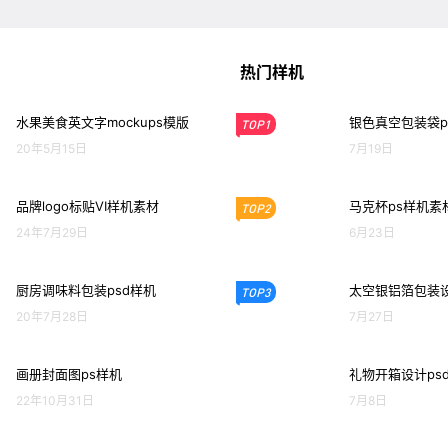
热门样机
水果美食英文字mockups模版
银色真空包装袋p
TOP1
20年5月15日
7月19日
品牌logo标贴VI样机素材
马克杯ps样机素
TOP2
24年7月29日
6月23日
厨房调味料包装psd样机
太空银铝箔包装设
TOP3
20年7月28日
7月27日
画册封面图ps样机
礼物开箱设计ps
22年10月31日
7月8日