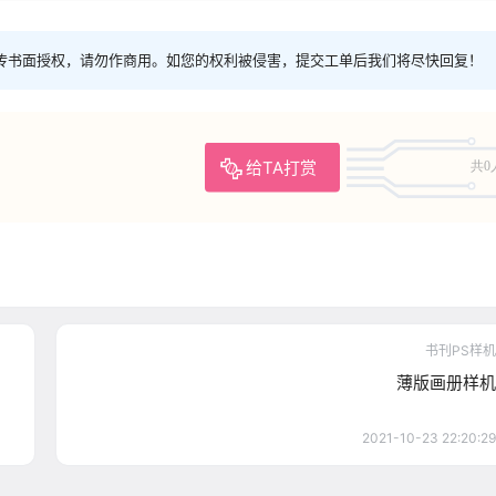
传书面授权，请勿作商用。如您的权利被侵害，提交工单后我们将尽快回复！
给TA打赏
共0
书刊PS样机
薄版画册样机
2021-10-23 22:20:29