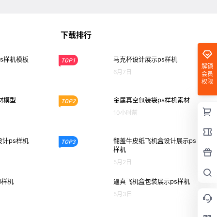
下载排行
s样机模板
马克杯设计展示ps样机
TOP1
解锁
6月7日
会员
权限
材模型
金属真空包装袋ps样机素材
TOP2
10小时前
计ps样机
翻盖牛皮纸飞机盒设计展示ps
TOP3
样机
5月2日
d样机
逼真飞机盒包装展示ps样机
5月3日