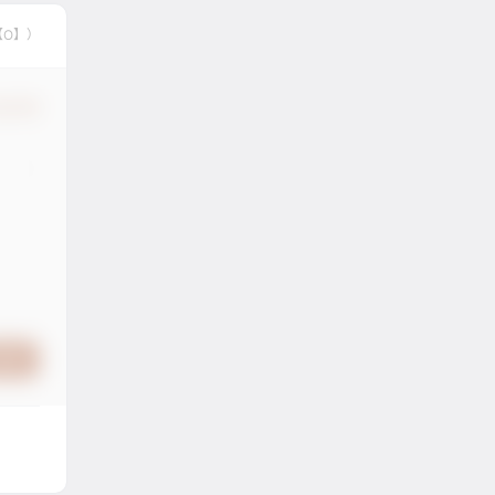
【O】）
认修改
提交