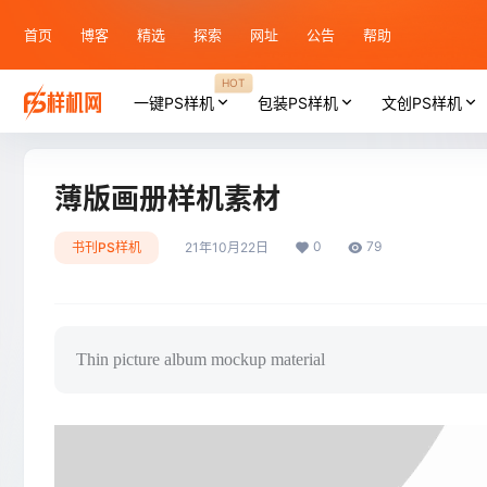
首页
博客
精选
探索
网址
公告
帮助
HOT
一键PS样机
包装PS样机
文创PS样机
薄版画册样机素材
0
79
书刊PS样机
21年10月22日
Thin picture album mockup material