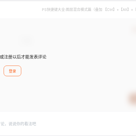
PS快捷键大全:图层混合模式篇（叠加 【Ctrl】+【Alt】+
确
或注册以后才能发表评论
登录
讨论，说说你的看法吧