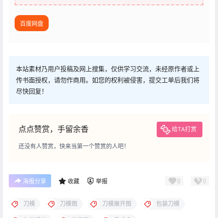
百度网盘
本站素材乃用户投稿及网上搜集，仅供学习交流，未经原作者或上
传书面授权，请勿作商用。如您的权利被侵害，提交工单后我们将
尽快回复！
点点赞赏，手留余香
给TA打赏
还没有人赞赏，快来当第一个赞赏的人吧！
0
0
海报分享
收藏
举报
刀模
刀模图
刀模展开图
包装刀模