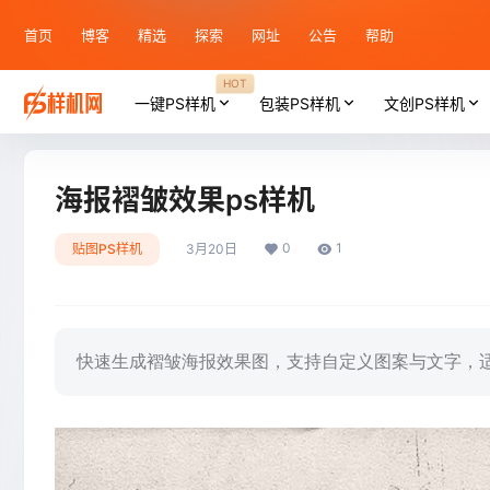
首页
博客
精选
探索
网址
公告
帮助
HOT
一键PS样机
包装PS样机
文创PS样机
海报褶皱效果ps样机
0
1
贴图PS样机
3月20日
快速生成褶皱海报效果图，支持自定义图案与文字，