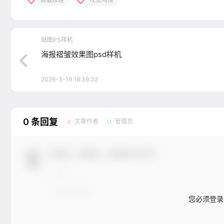
贴图PS样机
海报褶皱效果图psd样机
2026-3-19 18:39:32
0 条回复
文章作者
管理员
A
M
欢迎您，新朋友，感谢参与互动！
您必须登录