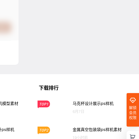
提交
下载排行
机模型素材
马克杯设计展示ps样机
TOP1
解锁
6月7日
会员
权限
ps样机
金属真空包装袋ps样机素材
TOP2
19小时前