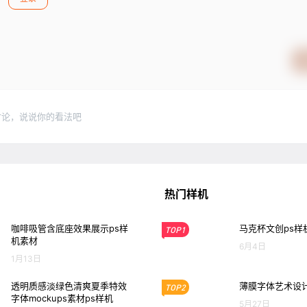
讨论，说说你的看法吧
热门样机
咖啡吸管含底座效果展示ps样
马克杯文创ps样
TOP1
机素材
6月4日
1月13日
透明质感淡绿色清爽夏季特效
薄膜字体艺术设计
TOP2
字体mockups素材ps样机
5月27日