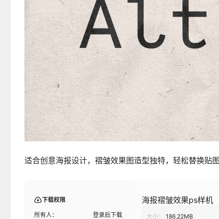
适合创意海报设计，褶皱效果图造型独特，轻松替换贴
海报褶皱效果ps样机
下载权限
所有人：
登录后下载
大小：
186.22MB