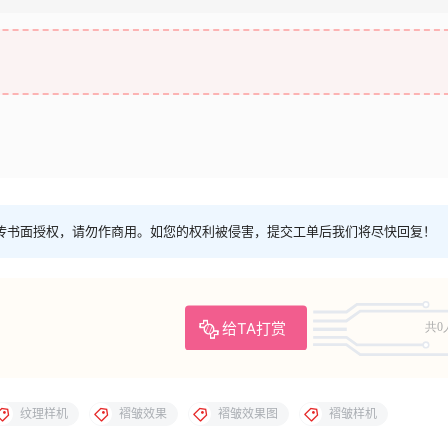
传书面授权，请勿作商用。如您的权利被侵害，提交工单后我们将尽快回复！
给TA打赏
共0
纹理样机
褶皱效果
褶皱效果图
褶皱样机