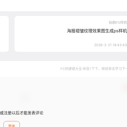
贴图PS样机
海报褶皱纹理效果图生成ps样机
2026-3-21 18:43:43
PS快捷键大全:休息1下下，继续单击学习下一个..
确
或注册以后才能发表评论
登录