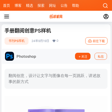
首页
博客
精选
探索
网址
公告
帮助
手册翻阅创意PS样机
0
书刊PS样机
24年9月19日
前往下载
Photoshop
关注
私信
翻阅创意，设计让文字与图像在每一页跳跃，讲述故
事的新方式