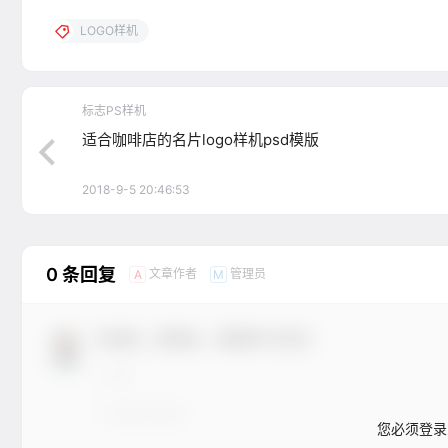
LOGO样机
标志PS样机
适合咖啡店的名片logo样机psd模版
2018-9-5 20:46:53
0 条回复
文章作者
管理员
A
M
欢迎您，新朋友，感谢参与互动！
您必须登录