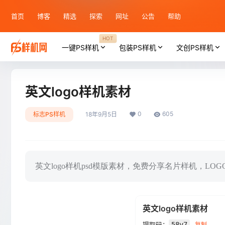
首页
博客
精选
探索
网址
公告
帮助
HOT
一键PS样机
包装PS样机
文创PS样机
英文logo样机素材
0
605
标志PS样机
18年9月5日
英文logo样机psd模版素材，免费分享名片样机，L
英文logo样机素材
提取码：
58v7
复制