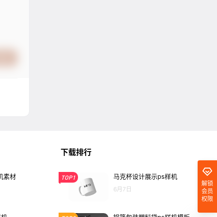
提交
下载排行
机素材
马克杯设计展示ps样机
TOP1
解锁
6月7日
会员
权限