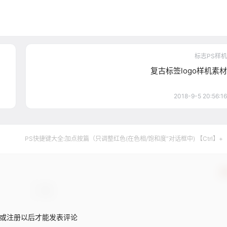
标志PS样机
复古标签logo样机素材
2018-9-5 20:56:16
PS快捷键大全:加点按篇（只调整红色(在色相/饱和度”对话框中) 【Ctrl】+
确
或注册以后才能发表评论