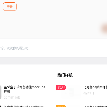
登录
讨论，说说你的看法吧
热门样机
竖型盒子带倒影功能mockups
马克杯ps贴图样
TOP1
样机
6月13日
20年5月19日