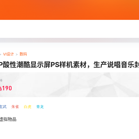
>
VI设计
>
数码
HOP酸性潮酷显示屏PS样机素材，生产说唱音乐
￥
5
190
玄武
朱雀
白虎
青龙
虚拟物品