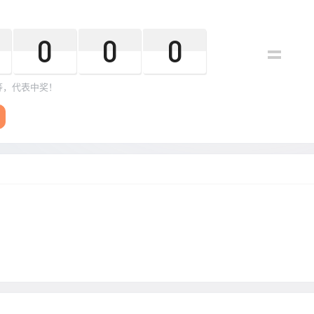
0
0
0
=
等，代表中奖！