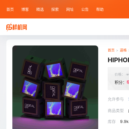
首页
博客
精选
探索
网址
公告
帮助
首页
>
逼格
HIP
价格：
积分：
允许参与
商品类型
库存
9.9k