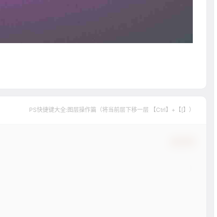
PS快捷键大全:图层操作篇（将当前层下移一层 【Ctrl】+【[】）
确认修改