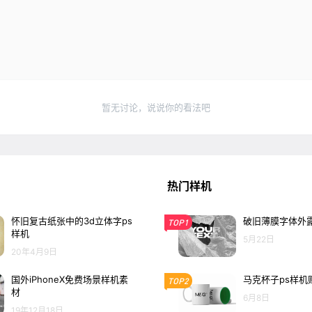
暂无讨论，说说你的看法吧
热门样机
怀旧复古纸张中的3d立体字ps
破旧薄膜字体外露
TOP1
样机
5月22日
20年4月9日
国外iPhoneX免费场景样机素
马克杯子ps样机
TOP2
材
6月8日
19年12月18日