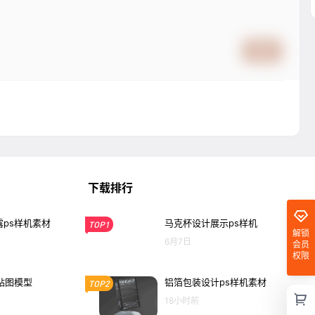
提交
下载排行
ps样机素材
马克杯设计展示ps样机
TOP1
解锁
6月7日
会员
权限
贴图模型
铝箔包装设计ps样机素材
TOP2
18小时前