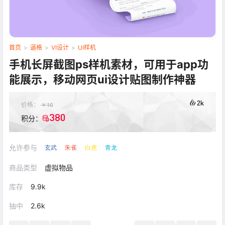
首页
>
逼格
>
VI设计
>
UI样机
手机长屏截图ps样机素材，可用于app功
能展示，移动网页ui设计贴图制作神器
2k
价格：
￥
10
380
积分：
允许参与
玄武
朱雀
白虎
青龙
商品类型
虚拟物品
库存
9.9k
抽中
2.6k