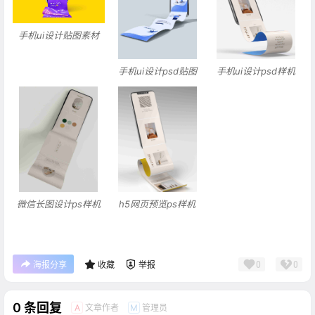
手机ui设计贴图素材
手机ui设计psd贴图
手机ui设计psd样机
微信长图设计ps样机
h5网页预览ps样机
0
0
海报分享
收藏
举报
0 条回复
文章作者
管理员
A
M