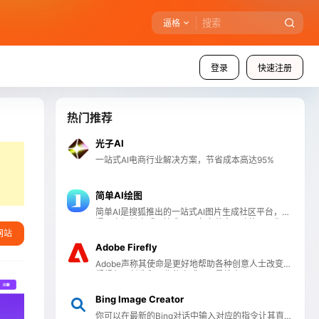
逼格
登录
快速注册
热门推荐
光子AI
一站式AI电商行业解决方案，节省成本高达95%
简单AI绘图
简单AI是搜狐推出的一站式AI图片生成社区平台，普
通用户轻松上手AI技术。具备多种实用功能，AI作图
网站
功能，用户只需输入文字描述，可生成高清照片、动
漫风图片等多种风格的图像，满足不同场景需求。简
Adobe Firefly
单AI提供AI文案生成服务，可快速生成小红书笔记、
Adobe声称其使命是更好地帮助各种创意人士改变他
爆款标题、高情商回复等，助力内容创作与社交互
们想象、创造和工作的方式，于是推出了Adobe
动。
Firefly！
Bing Image Creator
你可以在最新的Bing对话中输入对应的指令让其直接