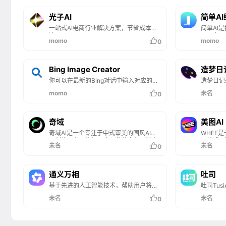
光子AI
简单A
一站式AI电商行业解决方案，节省成本高
简单AI
达95%
区平台，
momo
momo
0
多种实用
入文字描
片等多种
求。简单
Bing Image Creator
造梦日
生成小红
你可以在最新的Bing对话中输入对应的指
造梦日记
等，助力
令让其直接在聊天上下文中AI生成图片，
图片即可
momo
未名
0
也可以访问其独立的网页页面创建图片和
大学深度
艺术画。
AI 写
算力，超
网页端等
奇域
美图AI
奇域AI是一个专注于中式审美的国风AI绘
WHEE
画创作平台，扎根于中国传统文化，旨在
一站式A
未名
未名
0
为艺术家和创作者提供一个能够轻松创作
也会修图
出符合中式美学作品的环境。平台提供了
用门槛低
丰富的风格咒语模板，用户可以通过文字
求，就能
描述来生成具有中国文化特色的绘画作
欣赏并学
通义万相
吐司
品。无论是国风、水墨画、刺绣、皮影戏
品，为创
基于先进的人工智能技术，帮助用户将创
吐司Tu
还是京剧等元素，奇域AI都能通过AI技术
进二创和
意转化为艺术作品。用户可以通过简单的
的一个A
将用户的创意转化为视觉艺术。
未名
未名
0
操作，实现个性化的绘画和视频创作。平
台，吐司
台支持多种风格和元素，适用于个人艺术
下载和体
创作、设计辅助等领域，为艺术家和设计
许用户在
师提供强大的创意支持。
况下，免