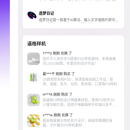
在聊天上下文中AI生成图片，也可以访问其独立的网
页页面创建图片和艺术画。
造梦日记
造梦日记是一款基于AI算法、输入文字或图片即可生
成高质量图片的平台，由西湖大学深度学习实验室和
西湖心辰（Friday AI 写作助手背后的团队）联合出
品，超强算力，超快出图，目前支持微信小程序和网
页端等。
逼格样机
1***0 刚刚 兑换 了
音乐节入场手环VI提案PSD样机素材，多角度展
示LOGO贴图，丰富你的设计作品！
最***干 刚刚 购买 了
25款视觉系统PSD，高清智能贴图工作证、胶
带、海报、名片、台历、帆布袋、口罩等PS样机
H***A 刚刚 购买 了
高逼格UI样机设计神器素材包，使用PS软件3D
三维功能打造，适用于电脑端和手机端以及平板
各类产品VI提案使用
v***w 刚刚 兑换 了
超多角度展示你的名片设计，高级感满满的海
报、卡片展示PS样机素材