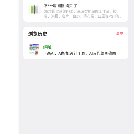
不***啊 刚刚 购买 了
25款视觉系统PSD，高清智能贴图工作证、胶
带、海报、名片、台历、帆布袋、口罩等PS样机
浏览历史
清空
[网址]
可画AI，AI智能设计工具，AI写作绘画修图