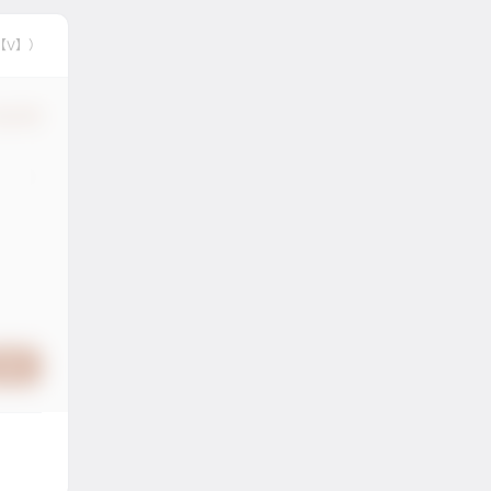
【V】）
确认修改
提交