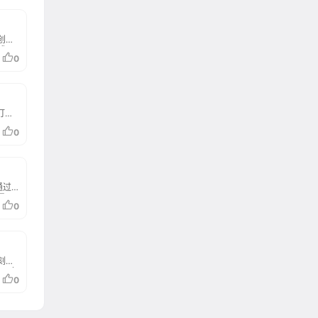
创意
式，
0
打造
、图
0
、海
深度
通过
量画
0
还能
格。秒
、营
将创
I接
刻，
染、多
0
多重
可商
学生
在线