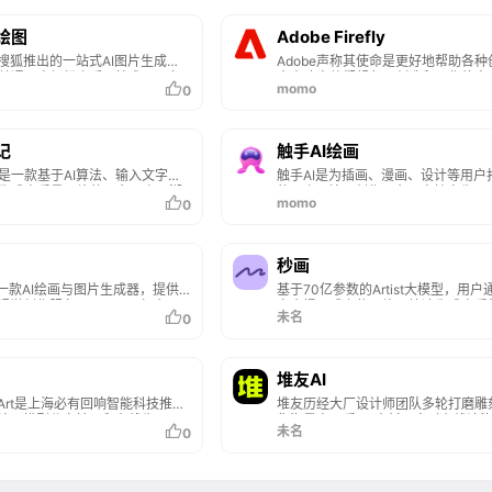
I绘图
Adobe Firefly
是搜狐推出的一站式AI图片生成社
Adobe声称其使命是更好地帮助各种
普通用户轻松上手AI技术。具备
人士改变他们想象、创造和工作的方
momo
0
功能，AI作图功能，用户只需输
于是推出了Adobe Firefly！
述，可生成高清照片、动漫风图
风格的图像，满足不同场景需
AI提供AI文案生成服务，可快速
记
触手AI绘画
书笔记、爆款标题、高情商回复
是一款基于AI算法、输入文字或
触手AI是为插画、漫画、设计等用户
内容创作与社交互动。
生成高质量图片的平台，由西湖
的国产AI绘画创作平台，支持文生图
momo
0
学习实验室和西湖心辰（Friday
生图、参考生图、lora在线模型训练
作助手背后的团队）联合出品，超强
量模型可使用，并已通过国内第二批
快出图，目前支持微信小程序和
合成服务算法备案。
。
秒画
是一款AI绘画与图片生成器，提供
基于70亿参数的Artist大模型，用户
I视觉创作服务。WHEE不仅会画
文本提示或上传图片，快速生成高质
未名
0
，各种AI修图功能一应俱全。使
作。支持多种风格和精准控制功能，
，用户只需用自然语言表述需
自定义训练LoRA模型以适应特定风
轻松上手。在画廊中，用户可以
画平台简化了创作流程，适用于设计
习来自多领域创作者的精美作
销、游戏动画等多个领域，帮助用户
堆友AI
作提供丰富的灵感来源，进而促
意快速转化为视觉内容，同时提供AP
siArt是上海必有回响智能科技推出
堆友历经大厂设计师团队多轮打磨雕
设计师间的交流与合作。
口，支持企业级应用。
I绘画模型分享社区和在线生图平
集海量高品质3D素材、实时在线渲
未名
0
TusiArt不仅提供了一个方便用户
元场景功能应用、轻便好学易上手等
验各种AI绘画模型的渠道，还允
优势于一身的设计神器，更自带免费
不安装任何额外软件或硬件的情
用属性，为专业设计师、运营工友、
费在线运行这些模型进行图片生
小白、社交达人提供了一个零成本的