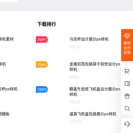
下载排行
样机素材
马克杯设计展示ps样机
TOP1
解锁
6月7日
会员
权限
样机
金属铝箔包装袋子视觉设计ps
TOP2
样机
9秒前
杯ps样机
翻盖牛皮纸飞机盒设计展示ps
TOP3
样机
5月2日
图模板
逼真飞机盒包装展示ps样机
5月3日