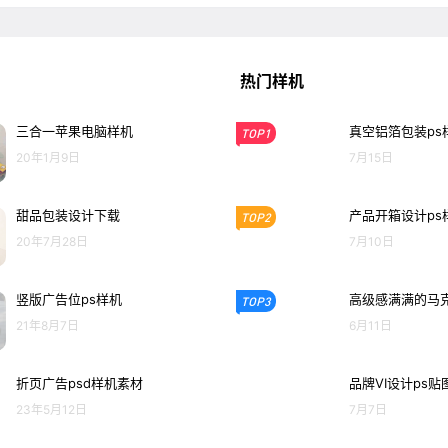
热门样机
三合一苹果电脑样机
真空铝箔包装ps
TOP1
20年1月9日
7月15日
甜品包装设计下载
产品开箱设计ps
TOP2
20年7月28日
7月10日
竖版广告位ps样机
高级感满满的马克
TOP3
21年8月7日
6月11日
折页广告psd样机素材
品牌VI设计ps贴
23年5月12日
7月7日