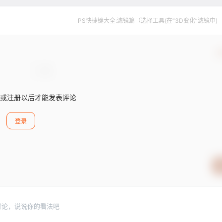
TusiArt为用户提供了丰富的模型
设计站点和资源库。
论是专业艺术家还是业余爱好
在这个平台上找到适合自己的创
PS快捷键大全:滤镜篇（选择工具(在“3D变化”滤镜中) 
或注册以后才能发表评论
登录
讨论，说说你的看法吧