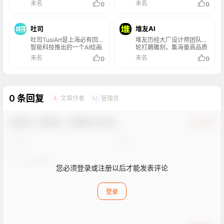
传图片，快速生成高质量画
作品。用户可以通过简单的
未名
未名
0
0
刺绣、皮影戏还是京剧等元
来源，进而促进二创和设计
作。支持多种风格和精准控
操作，实现个性化的绘画和
素，奇域AI都能通过AI技术
师间的交流与合作。
制功能，还能自定义训练
视频创作。平台支持多种风
将用户的创意转化为视觉艺
LoRA模型以适应特定风
格和元素，适用于个人艺术
术。
吐司
堆友AI
格。秒画平台简化了创作流
创作、设计辅助等领域，为
程，适用于设计、营销、游
艺术家和设计师提供强大的
吐司TusiArt是上海必有回响
堆友历经大厂设计师团队多
戏动画等多个领域，帮助用
创意支持。
智能科技推出的一个AI绘画
轮打磨雕刻，集海量高品质
户将创意快速转化为视觉内
模型分享社区和在线生图平
3D素材、实时在线渲染、
未名
未名
0
0
容，同时提供API接口，支
台，吐司TusiArt不仅提供了
多元场景功能应用、轻便好
持企业级应用。
一个方便用户下载和体验各
学易上手等多重优势于一身
种AI绘画模型的渠道，还允
的设计神器，更自带免费可
许用户在不安装任何额外软
商用属性，为专业设计师、
件或硬件的情况下，免费在
运营工友、学生小白、社交
0 条回复
文章作者
管理员
A
M
线运行这些模型进行图片生
达人提供了一个零成本的在
成。吐司TusiArt为用户提供
线设计站点和资源库。
了丰富的模型选择，无论是
欢迎您，新朋友，感谢参与互动！
专业艺术家还是业余爱好
确认修改
者，都能在这个平台上找到
适合自己的创作工具。
您必须登录或注册以后才能发表评论
登录