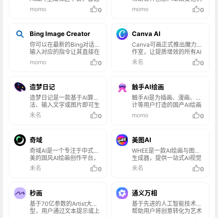
用户轻松上手AI技术。具备
想象、创造和工作的方式，
momo
momo
0
0
多种实用功能，AI作图功
于是推出了Adobe Firefly！
能，用户只需输入文字描
述，可生成高清照片、动漫
Bing Image Creator
Canva AI
风图片等多种风格的图像，
满足不同场景需求。简单AI
你可以在最新的Bing对话中
Canva可画正式推出魔力工
提供AI文案生成服务，可快
输入对应的指令让其直接在
作室，让提质增效的所有AI
速生成小红书笔记、爆款标
聊天上下文中AI生成图片，
生产力工具，尽在一处。
momo
未名
0
0
题、高情商回复等，助力内
也可以访问其独立的网页页
容创作与社交互动。
面创建图片和艺术画。
造梦日记
触手AI绘画
造梦日记是一款基于AI算
触手AI是为插画、漫画、设
法、输入文字或图片即可生
计等用户打造的国产AI绘画
成高质量图片的平台，由西
创作平台，支持文生图、图
未名
momo
0
0
湖大学深度学习实验室和西
生图、参考生图、lora在线
湖心辰（Friday AI 写作助手
模型训练、海量模型可使
背后的团队）联合出品，超
用，并已通过国内第二批深
奇域
美图AI
强算力，超快出图，目前支
度合成服务算法备案。
持微信小程序和网页端等。
奇域AI是一个专注于中式审
WHEE是一款AI绘画与图片
美的国风AI绘画创作平台，
生成器，提供一站式AI视觉
扎根于中国传统文化，旨在
创作服务。WHEE不仅会画
未名
未名
0
0
为艺术家和创作者提供一个
也会修图，各种AI修图功能
能够轻松创作出符合中式美
一应俱全。使用门槛低，用
学作品的环境。平台提供了
户只需用自然语言表述需
秒画
通义万相
丰富的风格咒语模板，用户
求，就能轻松上手。在画廊
可以通过文字描述来生成具
中，用户可以欣赏并学习来
基于70亿参数的Artist大模
基于先进的人工智能技术，
有中国文化特色的绘画作
自多领域创作者的精美作
型，用户通过文本提示或上
帮助用户将创意转化为艺术
品。无论是国风、水墨画、
品，为创作提供丰富的灵感