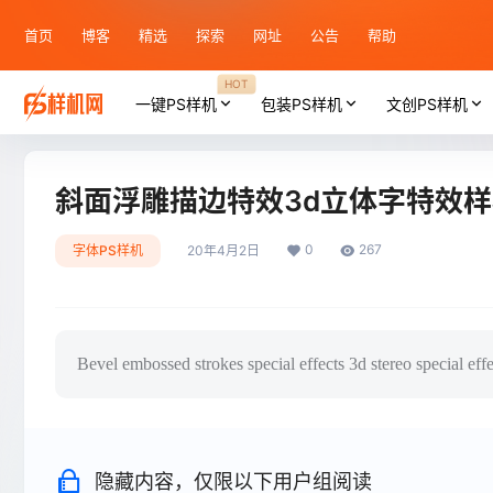
首页
博客
精选
探索
网址
公告
帮助
HOT
一键PS样机
包装PS样机
文创PS样机
斜面浮雕描边特效3d立体字特效
0
267
字体PS样机
20年4月2日
Bevel embossed strokes special effects 3d stereo special ef
隐藏内容，仅限以下用户组阅读