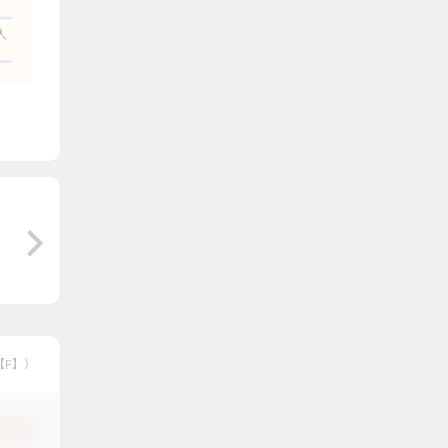
人
【F】）
认修改