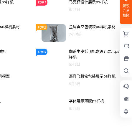
ps样机
马克杯设计展示ps样机
TOP1
解锁
6月7日
会员
权限
sd样机素材
金属真空包装袋ps样机素材
TOP2
7小时前
样机
翻盖牛皮纸飞机盒设计展示ps
TOP3
样机
5月2日
机模型
逼真飞机盒包装展示ps样机
5月3日
机
字体展示薄膜ps样机
5月4日