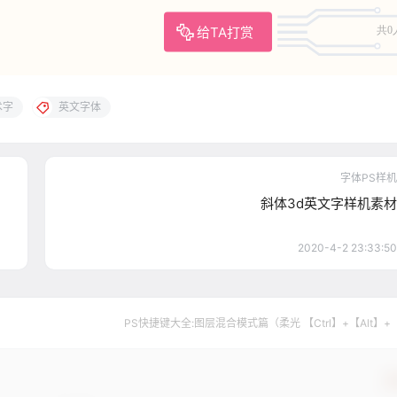
给TA打赏
共0
术字
英文字体
字体PS样机
斜体3d英文字样机素材
2020-4-2 23:33:50
PS快捷键大全:图层混合模式篇（柔光 【Ctrl】+【Alt】+
确