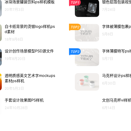
冰块场景罐装饮料ps样机模板
银色铝箔包装视觉
TOP1
20年7月3日
7月24日
白卡纸背景的烫银logo样机ps
字体被薄膜包裹p
TOP2
d素材
5月6日
18年9月6日
设计创作场景模型PSD源文件
字体薄膜特写ps
TOP3
19年8月20日
5月7日
透明质感英文艺术字mockups
马克杯设计ps样
素材ps样机
6月30日
20年5月3日
手套设计效果图PS样机
文创马克杯vi样
24年10月28日
6月14日