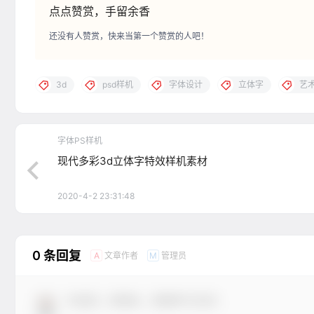
点点赞赏，手留余香
还没有人赞赏，快来当第一个赞赏的人吧！
3d
psd样机
字体设计
立体字
艺
字体PS样机
现代多彩3d立体字特效样机素材
2020-4-2 23:31:48
0 条回复
文章作者
管理员
A
M
欢迎您，新朋友，感谢参与互动！