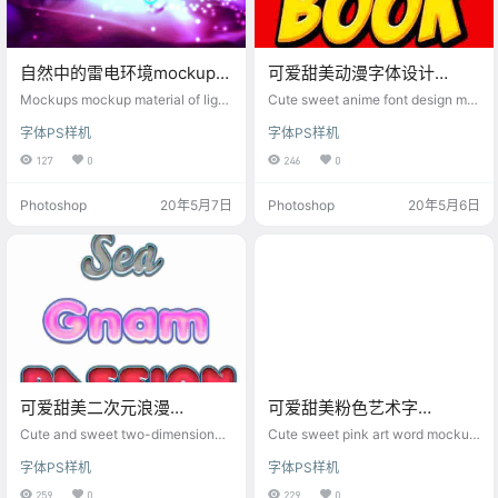
自然中的雷电环境mockups
可爱甜美动漫字体设计
样机素材
mockups素材ps样机
Mockups mockup material of light
Cute sweet anime font design mo
ning environment in nature
ckups material ps mockup
字体PS样机
字体PS样机
127
0
246
0
Photoshop
20年5月7日
Photoshop
20年5月6日
可爱甜美二次元浪漫
可爱甜美粉色艺术字
mockups素材ps样机
mockups素材ps样机
Cute and sweet two-dimensional
Cute sweet pink art word mockup
romantic mockups material ps mo
s material ps mockup
字体PS样机
字体PS样机
ckup
259
0
229
0