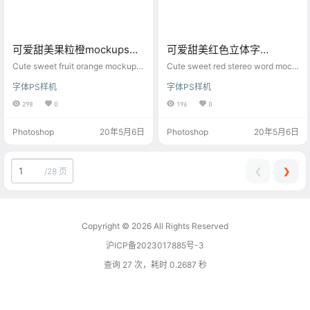
可爱甜美果粒橙mockups素
可爱甜美红色立体字
材ps样机
mockups素材ps样机
Cute sweet fruit orange mockups
Cute sweet red stereo word mock
material ps mockup
ups material ps mockup
字体PS样机
字体PS样机
298
0
196
0
Photoshop
20年5月6日
Photoshop
20年5月6日
❮
❯
/
28 页
Copyright © 2026
All Rights Reserved
沪ICP备2023017885号-3
查询 27 次，耗时 0.2687 秒