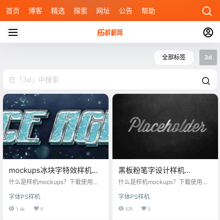
首页
博客
精选
探索
网址
公告
帮助
全部标签
3d
mockups冰块字特效样机
黑板粉笔字设计样机
psd
mockups
什么是样机mockups？下载使用这
什么是样机mockups？下载使用这
款mockups冰块字特效样机psd，快
款黑板粉笔字设计样机mockups，
字体PS样机
字体PS样机
速生成提高你的工作效率，每一个
快速生成提高你的工作效率，每一
样机素材高清可印刷，字体样式样
个样机素材高清可印刷，字体样式
1.4k
0
525
0
机风格多元化，丰富的样机场景，
样机风格多元化，丰富的样机场