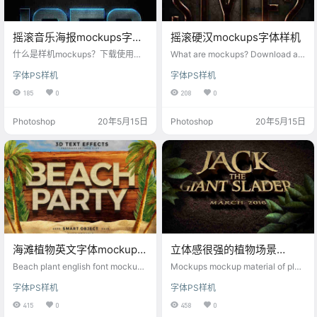
摇滚音乐海报mockups字体
摇滚硬汉mockups字体样机
素材
什么是样机mockups？下载使用这
What are mockups? Download an
款摇滚音乐海报mockups字体素
d use this rock tough guy mockup
字体PS样机
字体PS样机
材，快速生成提高你的工作效率，
s font mockup, including font files,
每一个样机素材高清可印刷，字体
quickly generate and improve you
185
0
208
0
样式样机风格多元化，丰富的样机
r work efficiency, each mockup m
场景，每一款样机设计模板都是我
aterial can be printed in high-defi
Photoshop
20年5月15日
Photoshop
20年5月15日
们精心筛选，助你打造炫酷文字log
nit…
o样机！每月更新样机psd，满足设
计师对mockups样机素材的各种需
求。
海滩植物英文字体mockups
立体感很强的植物场景
样机素材
mockups样机素材
Beach plant english font mockups
Mockups mockup material of plan
mockup material
t scene with strong three-dimensi
字体PS样机
字体PS样机
onal sense
415
0
458
0