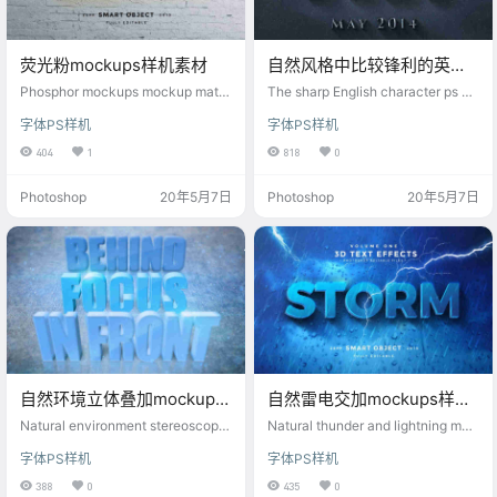
荧光粉mockups样机素材
自然风格中比较锋利的英文
字ps样机特效素材
Phosphor mockups mockup mater
The sharp English character ps m
ial
ockup special effect material in n
字体PS样机
字体PS样机
atural style
404
1
818
0
Photoshop
20年5月7日
Photoshop
20年5月7日
自然环境立体叠加mockups
自然雷电交加mockups样机
样机素材
素材
Natural environment stereoscopic
Natural thunder and lightning moc
mockups mockup material
kups mockup material
字体PS样机
字体PS样机
388
0
435
0