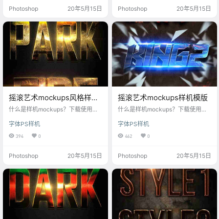
每一款样机设计模板都是我们精心
景，每一款样机设计模板都是我们
Photoshop
20年5月15日
Photoshop
20年5月15日
筛选，助你打造炫酷文字logo样
精心筛选，助你打造炫酷文字logo
机！每月更新样机psd，满足设计师
样机！每月更新样机psd，满足设计
对mockups样机素材的各种需求。
师对mockups样机素材的各种需
求。
摇滚艺术mockups风格样机
摇滚艺术mockups样机模版
素材
什么是样机mockups？下载使用这
什么是样机mockups？下载使用这
款摇滚艺术mockups风格样机素
款摇滚艺术mockups样机模版，快
字体PS样机
字体PS样机
材，快速生成提高你的工作效率，
速生成提高你的工作效率，每一个
每一个样机素材高清可印刷，字体
样机素材高清可印刷，字体样式样
394
0
462
0
样式样机风格多元化，丰富的样机
机风格多元化，丰富的样机场景，
场景，每一款样机设计模板都是我
每一款样机设计模板都是我们精心
Photoshop
20年5月15日
Photoshop
20年5月15日
们精心筛选，助你打造炫酷文字log
筛选，助你打造炫酷文字logo样
o样机！每月更新样机psd，满足设
机！每月更新样机psd，满足设计师
计师对mockups样机素材的各种需
对mockups样机素材的各种需求。
求。