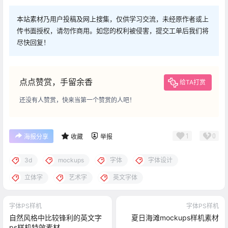
本站素材乃用户投稿及网上搜集，仅供学习交流，未经原作者或上
传书面授权，请勿作商用。如您的权利被侵害，提交工单后我们将
尽快回复！
点点赞赏，手留余香
给TA打赏
还没有人赞赏，快来当第一个赞赏的人吧！
1
0
海报分享
收藏
举报
3d
mockups
字体
字体设计
立体字
艺术字
英文字体
字体PS样机
字体PS样机
自然风格中比较锋利的英文字
夏日海滩mockups样机素材
ps样机特效素材