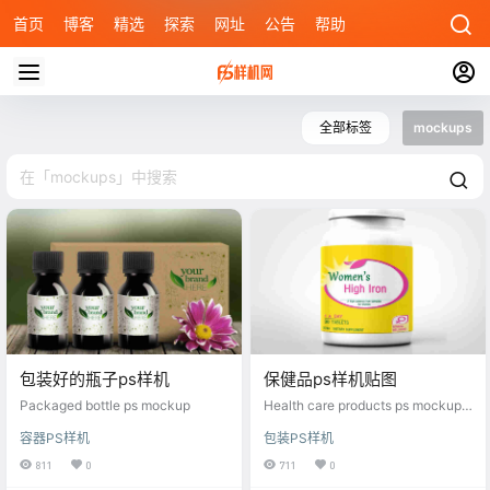
首页
博客
精选
探索
网址
公告
帮助
全部标签
mockups
包装好的瓶子ps样机
保健品ps样机贴图
Packaged bottle ps mockup
Health care products ps mockup s
tickers
容器PS样机
包装PS样机
811
0
711
0