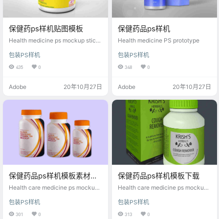
保健药ps样机贴图模板
保健药品ps样机
Health medicine ps mockup stick
Health medicine PS prototype
er template
包装PS样机
包装PS样机
435
0
348
0
Adobe
20年10月27日
Adobe
20年10月27日
保健药品ps样机模板素材资
保健药品ps样机模板下载
源
Health care medicine ps mockup t
Health care medicine ps mockup t
emplate material resources
emplate download
包装PS样机
包装PS样机
301
0
313
0